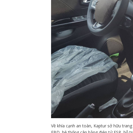
Về khía cạnh an toàn, Kaptur sở hữu tran
EBD, hệ thống cân bằng điện tử ESP, hỗ t