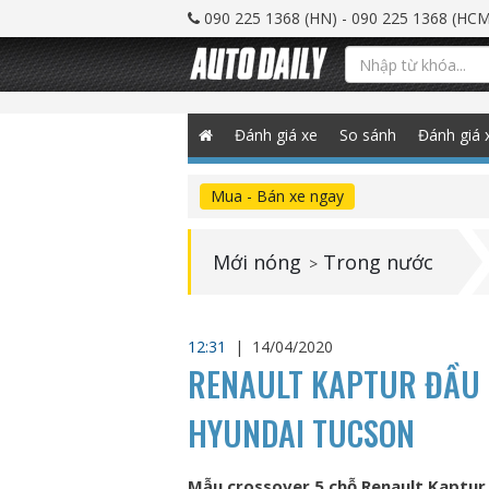
090 225 1368 (HN) - 090 225 1368 (HCM
Đánh giá xe
So sánh
Đánh giá 
Mua - Bán xe ngay
Mới nóng
Trong nước
>
12:31
|
14/04/2020
RENAULT KAPTUR ĐẦU T
HYUNDAI TUCSON
Mẫu crossover 5 chỗ Renault Kaptur