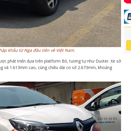
hập khẩu từ Nga đầu tiên về Việt Nam.
ợc phát triển dựa trên platform B0, tương tự như Duster. Xe sở
ng và 1.613mm cao, cùng chiều dài cơ sở 2.673mm, khoảng