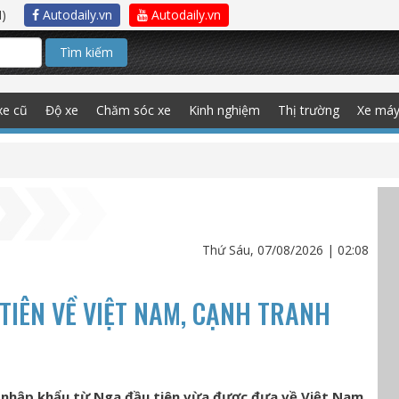
)
Autodaily.vn
Autodaily.vn
Tìm kiếm
xe cũ
Độ xe
Chăm sóc xe
Kinh nghiệm
Thị trường
Xe má
Thứ Sáu, 07/08/2026 | 02:08
IÊN VỀ VIỆT NAM, CẠNH TRANH
 nhập khẩu từ Nga đầu tiên vừa được đưa về Việt Nam,