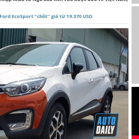
 Ford EcoSport “chốt” giá từ 19.370 USD