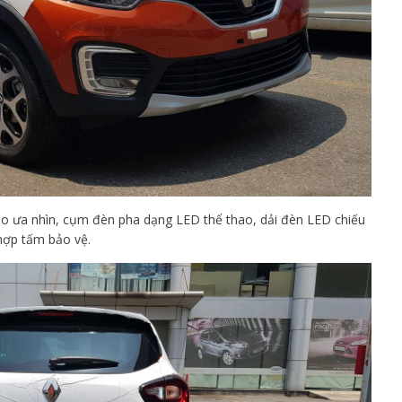
mạo ưa nhìn, cụm đèn pha dạng LED thể thao, dải đèn LED chiếu
 hợp tấm bảo vệ.