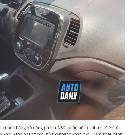
g bị như chống bó cứng phanh ABS, phân bổ lực phanh điện tử
rợ khởi hành ngang dốc, hỗ trợ phanh khẩn cấp, kiểm soát hành