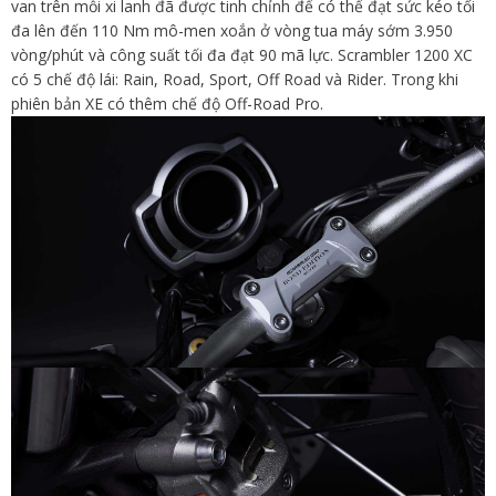
van trên mỗi xi lanh đã được tinh chỉnh để có thể đạt sức kéo tối
đa lên đến 110 Nm mô-men xoắn ở vòng tua máy sớm 3.950
vòng/phút và công suất tối đa đạt 90 mã lực. Scrambler 1200 XC
có 5 chế độ lái: Rain, Road, Sport, Off Road và Rider. Trong khi
phiên bản XE có thêm chế độ Off-Road Pro.