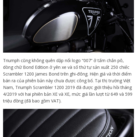
Triumph cũng không quên dập nổi logo “007” ở tấm chắn pô,
dòng chữ Bond Edition ở yên xe và số thứ tự sản xuất 250 chiếc
Scrambler 1200 James Bond trên ghi-đông. Hiện giá và thời điểm
bán ra của phiên bản này chưa được công bố. Tại thị trường Việt
Nam, Triumph Scrambler 1200 2019 đã được giới thiệu hồi tháng
4/2019 với hai phiên bản XE và XE, mức giá lần lượt từ 649 và 599
triệu đồng (đã bao gồm VAT).