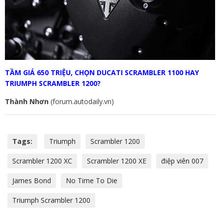
TẦM GIÁ 650 TRIỆU, CHỌN DUCATI SCRAMBLER 1100 HAY
TRIUMPH SCRAMBLER 1200?
Thành Nhơn
(forum.autodaily.vn)
Tags:
Triumph
Scrambler 1200
Scrambler 1200 XC
Scrambler 1200 XE
điệp viên 007
James Bond
No Time To Die
Triumph Scrambler 1200