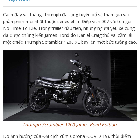
Cách đây vài tháng, Triumph đã từng tuyên bố sẽ tham gia vào
phần phim mới nhất thuộc series phim Điệp viên 007 với tên gọi
No Time To Die. Trong trailer đầu tiên, những người yêu xe cũng
đã được chứng kiến James Bond do Daniel Craig thủ vai cầm lái
một chiếc Triumph Scrambler 1200 XE bay lên một bức tường cao.
Triumph Scrambler 1200 James Bond Edition.
Do ảnh hưởng của Đại dịch cúm Corona (COVID-19), thời điểm