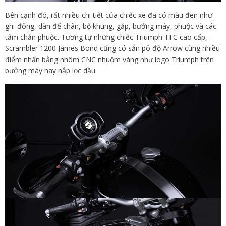
Bên cạnh đó, rất nhiều chi tiết của chiếc xe đã có màu đen như
ghi-đông, dàn để chân, bộ khung, gắp, bưởng máy, phuộc và các
tấm chắn phuộc. Tương tự những chiếc Triumph TFC cao cấp,
Scrambler 1200 James Bond cũng có sẵn pô độ Arrow cùng nhiều
điểm nhấn bằng nhôm CNC nhuộm vàng như logo Triumph trên
bưởng máy hay nắp lọc dầu.