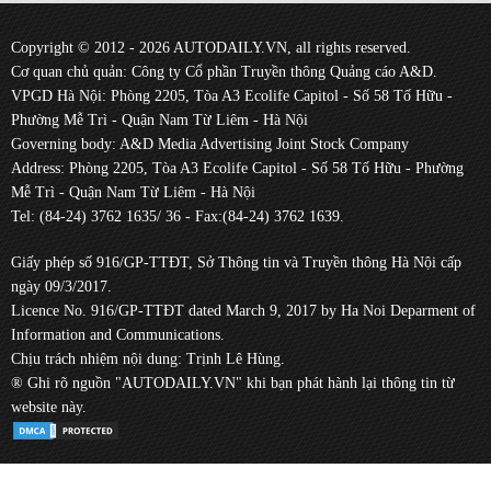
Copyright © 2012 - 2026 AUTODAILY.VN, all rights reserved.
Cơ quan chủ quản: Công ty Cổ phần Truyền thông Quảng cáo A&D.
VPGD Hà Nội: Phòng 2205, Tòa A3 Ecolife Capitol - Số 58 Tố Hữu -
Phường Mễ Trì - Quận Nam Từ Liêm - Hà Nội
Governing body: A&D Media Advertising Joint Stock Company
Address: Phòng 2205, Tòa A3 Ecolife Capitol - Số 58 Tố Hữu - Phường
Mễ Trì - Quận Nam Từ Liêm - Hà Nội
Tel: (84-24) 3762 1635/ 36 - Fax:(84-24) 3762 1639.
Giấy phép số 916/GP-TTĐT, Sở Thông tin và Truyền thông Hà Nội cấp
ngày 09/3/2017.
Licence No. 916/GP-TTĐT dated March 9, 2017 by Ha Noi Deparment of
Information and Communications.
Chịu trách nhiệm nội dung: Trịnh Lê Hùng.
® Ghi rõ nguồn "AUTODAILY.VN" khi bạn phát hành lại thông tin từ
website này.