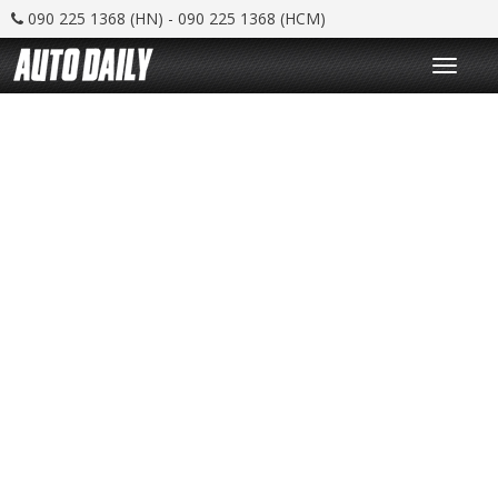
090 225 1368 (HN) - 090 225 1368 (HCM)
T
o
g
g
l
e
n
a
v
i
g
a
t
i
o
n