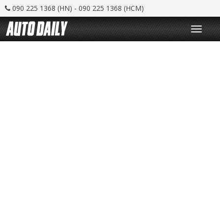
090 225 1368 (HN) - 090 225 1368 (HCM)
T
o
g
g
l
e
n
a
v
i
g
a
t
i
o
n