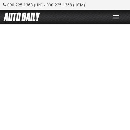
090 225 1368 (HN) - 090 225 1368 (HCM)
T
o
g
g
l
e
n
a
v
i
g
a
t
i
o
n