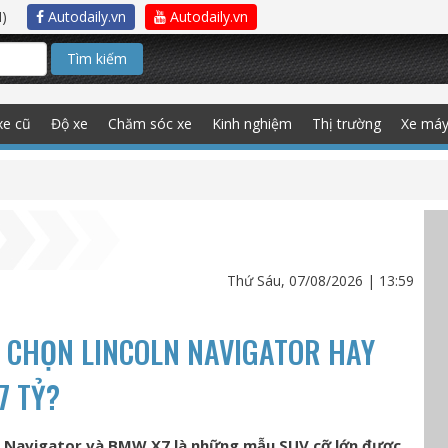
)
Autodaily.vn
Autodaily.vn
Tìm kiếm
xe cũ
Độ xe
Chăm sóc xe
Kinh nghiệm
Thị trường
Xe má
Thứ Sáu, 07/08/2026 | 13:59
: CHỌN LINCOLN NAVIGATOR HAY
7 TỶ?
ln Navigator và BMW X7 là những mẫu SUV cỡ lớn được