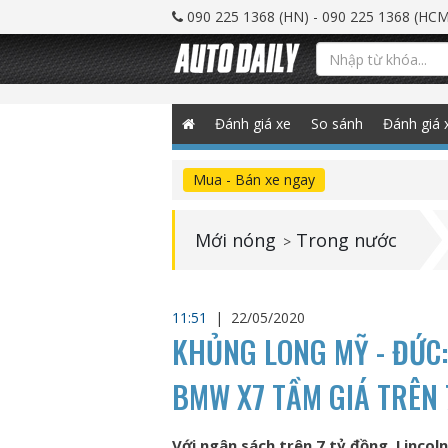
090 225 1368 (HN) - 090 225 1368 (HCM
Đánh giá xe
So sánh
Đánh giá 
Mua - Bán xe ngay
Mới nóng
Trong nước
>
11:51
|
22/05/2020
KHỦNG LONG MỸ - ĐỨC
BMW X7 TẦM GIÁ TRÊN 
Với ngân sách trên 7 tỷ đồng, Linco