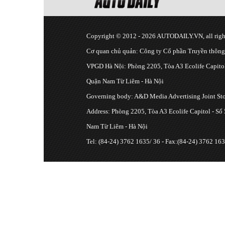
Copyright © 2012 - 2026 AUTODAILY.VN, all right
Cơ quan chủ quản: Công ty Cổ phần Truyền thôn
VPGD Hà Nội: Phòng 2205, Tòa A3 Ecolife Capitol
Quận Nam Từ Liêm - Hà Nội
Governing body: A&D Media Advertising Joint S
Address: Phòng 2205, Tòa A3 Ecolife Capitol - Số
Nam Từ Liêm - Hà Nội
Tel: (84-24) 3762 1635/ 36 - Fax:(84-24) 3762 163