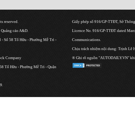
s reserved.
Giấy phép số 916/GP-TTĐT, Sở Thông 
g Quảng cáo A&D.
Licence No. 916/GP-TTĐT dated March
 - Số 58 Tố Hữu - Phường Mễ Trì -
Communications.
Chịu trách nhiệm nội dung: Trịnh Lê 
tock Company
® Ghi rõ nguồn "AUTODAILY.VN" khi bạ
 58 Tố Hữu - Phường Mễ Trì - Quận
9.