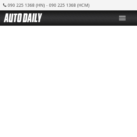
090 225 1368 (HN) - 090 225 1368 (HCM)
T
o
g
g
l
e
n
a
v
i
g
a
t
i
o
n