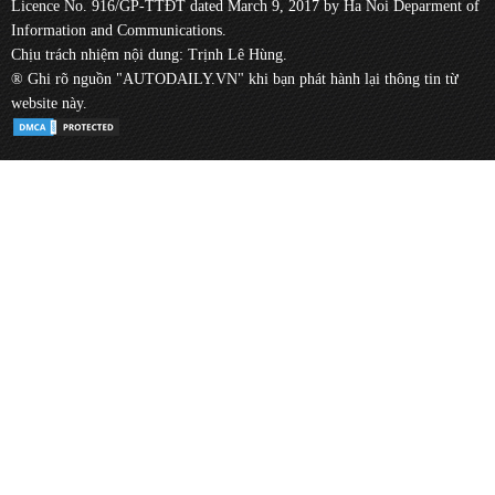
Licence No. 916/GP-TTĐT dated March 9, 2017 by Ha Noi Deparment of
Information and Communications.
Chịu trách nhiệm nội dung: Trịnh Lê Hùng.
® Ghi rõ nguồn "AUTODAILY.VN" khi bạn phát hành lại thông tin từ
website này.