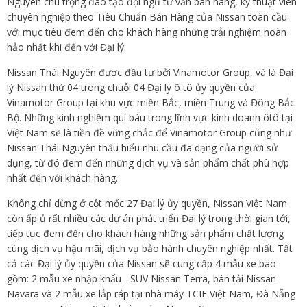
Nguyên chú trọng đào tạo đội ngũ tư vấn bán hàng, kỹ thuật viên
chuyên nghiệp theo Tiêu Chuẩn Bán Hàng của Nissan toàn cầu
với mục tiêu đem đến cho khách hàng những trải nghiệm hoàn
hảo nhất khi đến với Đại lý.
Nissan Thái Nguyên được đầu tư bởi Vinamotor Group, và là Đại
lý Nissan thứ 04 trong chuỗi 04 Đại lý ô tô ủy quyền của
Vinamotor Group tại khu vực miền Bắc, miền Trung và Đông Bắc
Bộ. Những kinh nghiệm quí báu trong lĩnh vực kinh doanh ôtô tại
Việt Nam sẽ là tiền đề vững chắc để Vinamotor Group cũng như
Nissan Thái Nguyên thấu hiểu nhu cầu đa dạng của người sử
dụng, từ đó đem đến những dịch vụ và sản phẩm chất phù hợp
nhất đến với khách hàng.
Không chỉ dừng ở cột mốc 27 Đại lý ủy quyền, Nissan Việt Nam
còn ấp ủ rất nhiều các dự án phát triển Đại lý trong thời gian tới,
tiếp tục đem đến cho khách hàng những sản phẩm chất lượng
cùng dịch vụ hậu mãi, dịch vụ bảo hành chuyên nghiệp nhất. Tất
cả các Đại lý ủy quyền của Nissan sẽ cung cấp 4 mẫu xe bao
gồm: 2 mẫu xe nhập khẩu - SUV Nissan Terra, bán tải Nissan
Navara và 2 mẫu xe lắp ráp tại nhà máy TCIE Việt Nam, Đà Nẵng