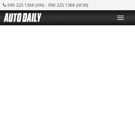
090 225 1368 (HN) - 090 225 1368 (HCM)
T
o
g
g
l
e
n
a
v
i
g
a
t
i
o
n