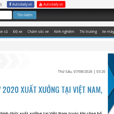
)
Autodaily.vn
Autodaily.vn
Tìm kiếm
xe cũ
Độ xe
Chăm sóc xe
Kinh nghiệm
Thị trường
Xe má
Thứ Sáu, 07/08/2026 | 03:20
 2020 XUẤT XƯỞNG TẠI VIỆT NAM,
chính thức xuất xưởng tại Việt Nam truóc khi công bố