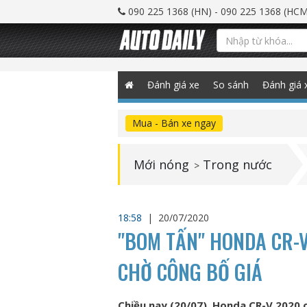
090 225 1368 (HN) - 090 225 1368 (HCM
Đánh giá xe
So sánh
Đánh giá 
Mua - Bán xe ngay
Mới nóng
Trong nước
>
18:58
|
20/07/2020
"BOM TẤN" HONDA CR-V
CHỜ CÔNG BỐ GIÁ
Chiều nay (20/07), Honda CR-V 2020 