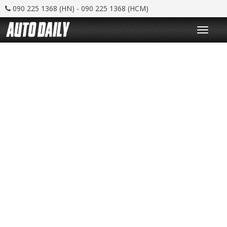
090 225 1368 (HN) - 090 225 1368 (HCM)
T
o
g
g
l
e
n
a
v
i
g
a
t
i
o
n