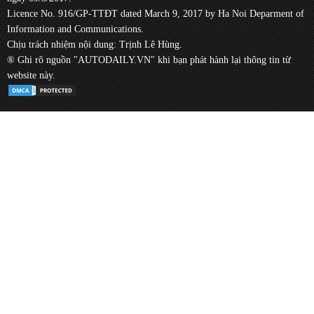
Licence No. 916/GP-TTĐT dated March 9, 2017 by Ha Noi Deparment of
Information and Communications.
Chịu trách nhiệm nội dung: Trịnh Lê Hùng.
® Ghi rõ nguồn "AUTODAILY.VN" khi bạn phát hành lại thông tin từ
website này.