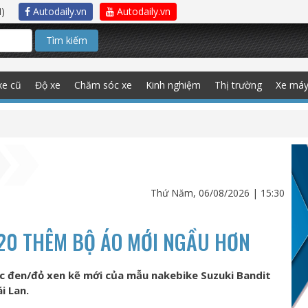
)
Autodaily.vn
Autodaily.vn
Tìm kiếm
xe cũ
Độ xe
Chăm sóc xe
Kinh nghiệm
Thị trường
Xe má
Thứ Năm, 06/08/2026 | 15:30
020 THÊM BỘ ÁO MỚI NGẦU HƠN
c đen/đỏ xen kẽ mới của mẫu nakebike Suzuki Bandit
i Lan.