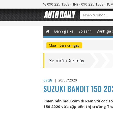
090 225 1368 (HN) - 090 225 1368 (HCM
Đánh giá xe
So sánh
Đánh giá 
Mua - Bán xe ngay
Xe mới
Xe máy
>
09:28
|
20/07/2020
SUZUKI BANDIT 150 2
Phiên bản màu xám đi kèm với các sọ
150 2020 vừa cập bến thị trường Thá