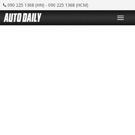
090 225 1368 (HN) - 090 225 1368 (HCM)
T
o
g
g
l
e
n
a
v
i
g
a
t
i
o
n