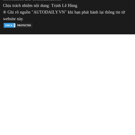
Chịu trách nhiệm nội dung: Trịnh Lê Hùng.
® Ghi rõ nguồn "AUTODAILY.VN" khi bạn phát hành lại thông tin từ
website này.