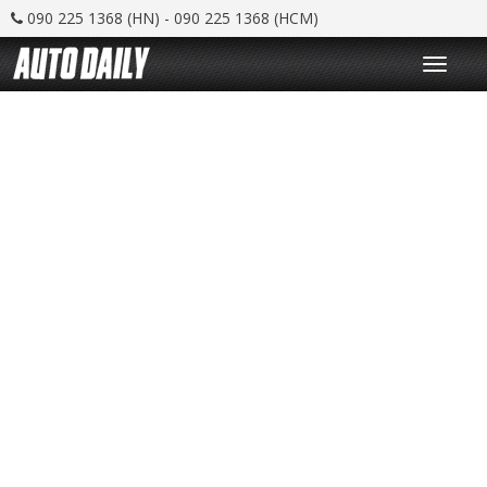
090 225 1368 (HN) - 090 225 1368 (HCM)
T
o
g
g
l
e
n
a
v
i
g
a
t
i
o
n