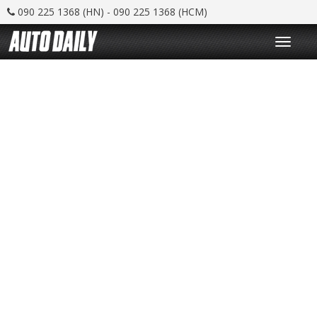
090 225 1368 (HN) - 090 225 1368 (HCM)
T
o
g
g
l
e
n
a
v
i
g
a
t
i
o
n