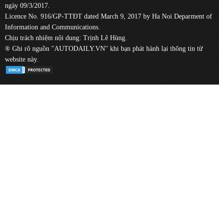
ngày 09/3/2017.
Licence No. 916/GP-TTĐT dated March 9, 2017 by Ha Noi Deparment of
Information and Communications.
Chịu trách nhiệm nội dung: Trịnh Lê Hùng.
® Ghi rõ nguồn "AUTODAILY.VN" khi bạn phát hành lại thông tin từ
website này.