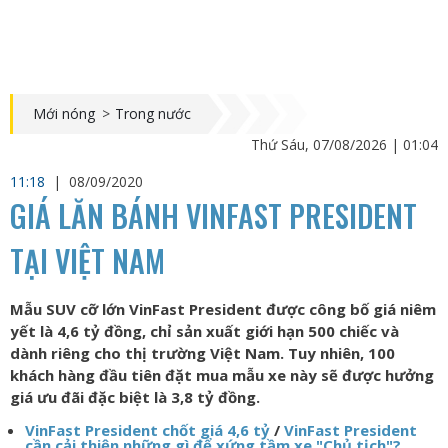
Mới nóng
>
Trong nước
Thứ Sáu, 07/08/2026 | 01:04
11:18
|
08/09/2020
GIÁ LĂN BÁNH VINFAST PRESIDENT
TẠI VIỆT NAM
Mẫu SUV cỡ lớn VinFast President được công bố giá niêm
yết là 4,6 tỷ đồng, chỉ sản xuất giới hạn 500 chiếc và
dành riêng cho thị trường Việt Nam. Tuy nhiên, 100
khách hàng đầu tiên đặt mua mẫu xe này sẽ được hưởng
giá ưu đãi đặc biệt là 3,8 tỷ đồng.
VinFast President chốt giá 4,6 tỷ
/
VinFast President
cần cải thiện những gì để xứng tầm xe "Chủ tịch"?