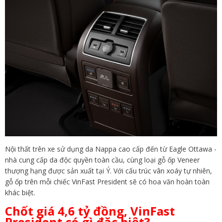
Nội thất trên xe sử dụng da Nappa cao cấp đến từ Eagle Ottawa -
nhà cung cấp da độc quyền toàn cầu, cùng loại gỗ ốp Veneer
thượng hạng được sản xuất tại Ý. Với cấu trúc vân xoáy tự nhiên,
gỗ ốp trên mỗi chiếc VinFast President sẽ có hoa văn hoàn toàn
khác biệt.
Chốt giá 4,6 tỷ đồng, VinFast
President có gì đặc biệt?