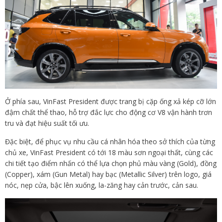
Ở phía sau, VinFast President được trang bị cặp ống xả kép cỡ lớn
đậm chất thể thao, hỗ trợ đắc lực cho động cơ V8 vận hành trơn
tru và đạt hiệu suất tối ưu.
Đặc biệt, để phục vụ nhu cầu cá nhân hóa theo sở thích của từng
chủ xe, VinFast President có tới 18 màu sơn ngoại thất, cùng các
chi tiết tạo điểm nhấn có thể lựa chọn phủ màu vàng (Gold), đồng
(Copper), xám (Gun Metal) hay bạc (Metallic Silver) trên logo, giá
nóc, nẹp cửa, bậc lên xuống, la-zăng hay cản trước, cản sau.