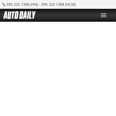
090 225 1368 (HN) - 090 225 1368 (HCM)
T
o
g
g
l
e
n
a
v
i
g
a
t
i
o
n