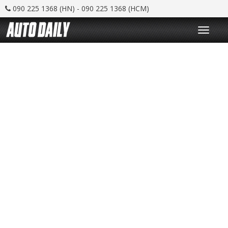
090 225 1368 (HN) - 090 225 1368 (HCM)
T
o
g
g
l
e
n
a
v
i
g
a
t
i
o
n