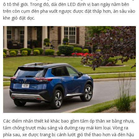
ô tô thế giới. Trong đó, dải đèn LED định vị ban ngày nằm bên
trên còn cụm đèn pha vuốt ngược được đặt thấp hơn, ăn sâu vào
khe gió đặt dọc.
Các điểm nhấn thiết kế khác bao gồm tấm ốp thân xe bằng nhựa,
tấm chống trượt màu sáng và đường ray mái kim loại. Vòng ra
phía sau, xe được trang bị cánh lướt gió thể thao hơn và đèn hậu