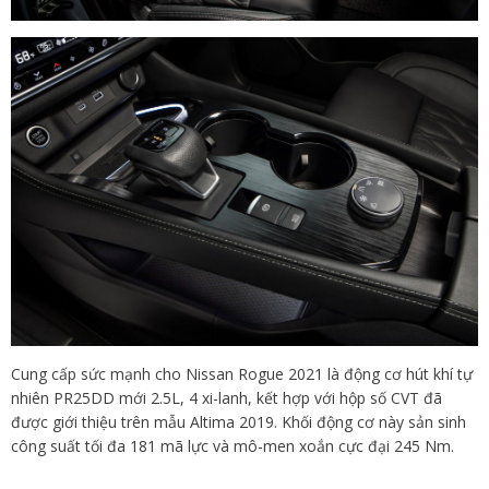
Cung cấp sức mạnh cho Nissan Rogue 2021 là động cơ hút khí tự
nhiên PR25DD mới 2.5L, 4 xi-lanh, kết hợp với hộp số CVT đã
được giới thiệu trên mẫu Altima 2019. Khối động cơ này sản sinh
công suất tối đa 181 mã lực và mô-men xoắn cực đại 245 Nm.