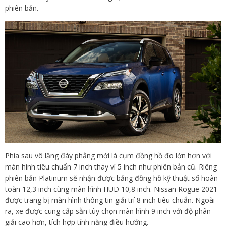
phiên bản.
Phía sau vô lăng đáy phẳng mới là cụm đồng hồ đo lớn hơn với
màn hình tiêu chuẩn 7 inch thay vì 5 inch như phiên bản cũ. Riêng
phiên bản Platinum sẽ nhận được bảng đồng hồ kỹ thuật số hoàn
toàn 12,3 inch cùng màn hình HUD 10,8 inch. Nissan Rogue 2021
được trang bị màn hình thông tin giải trí 8 inch tiêu chuẩn. Ngoài
ra, xe được cung cấp sẵn tùy chọn màn hình 9 inch với độ phân
giải cao hơn, tích hợp tính năng điều hướng.