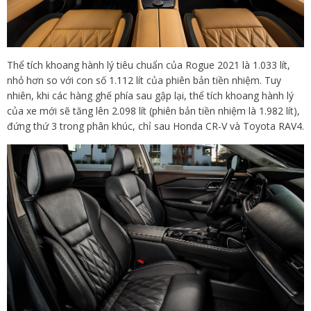
Thể tích khoang hành lý tiêu chuẩn của Rogue 2021 là 1.033 lít,
nhỏ hơn so với con số 1.112 lít của phiên bản tiền nhiệm. Tuy
nhiên, khi các hàng ghế phía sau gập lại, thể tích khoang hành lý
của xe mới sẽ tăng lên 2.098 lít (phiên bản tiền nhiệm là 1.982 lít),
đứng thứ 3 trong phân khúc, chỉ sau Honda CR-V và Toyota RAV4.