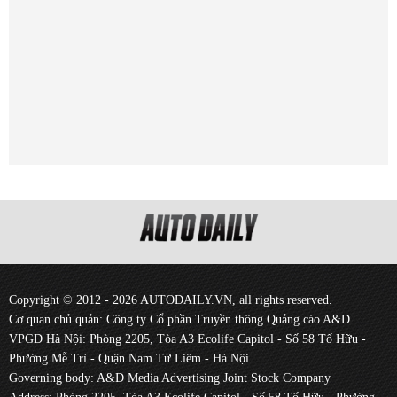
Copyright © 2012 - 2026 AUTODAILY.VN, all rights reserved.
Cơ quan chủ quản: Công ty Cổ phần Truyền thông Quảng cáo A&D.
VPGD Hà Nội: Phòng 2205, Tòa A3 Ecolife Capitol - Số 58 Tố Hữu -
Phường Mễ Trì - Quận Nam Từ Liêm - Hà Nội
Governing body: A&D Media Advertising Joint Stock Company