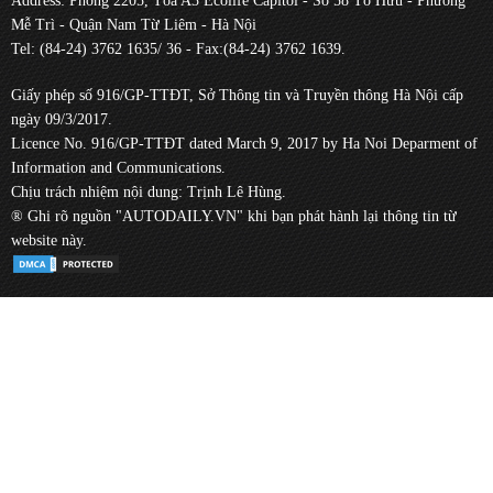
Address: Phòng 2205, Tòa A3 Ecolife Capitol - Số 58 Tố Hữu - Phường
Mễ Trì - Quận Nam Từ Liêm - Hà Nội
Tel: (84-24) 3762 1635/ 36 - Fax:(84-24) 3762 1639.
Giấy phép số 916/GP-TTĐT, Sở Thông tin và Truyền thông Hà Nội cấp
ngày 09/3/2017.
Licence No. 916/GP-TTĐT dated March 9, 2017 by Ha Noi Deparment of
Information and Communications.
Chịu trách nhiệm nội dung: Trịnh Lê Hùng.
® Ghi rõ nguồn "AUTODAILY.VN" khi bạn phát hành lại thông tin từ
website này.