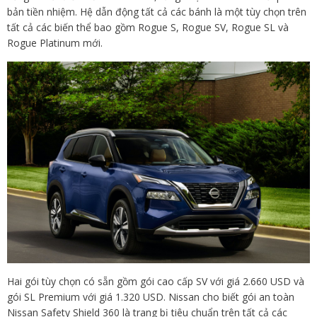
bản tiền nhiệm. Hệ dẫn động tất cả các bánh là một tùy chọn trên
tất cả các biến thể bao gồm Rogue S, Rogue SV, Rogue SL và
Rogue Platinum mới.
Hai gói tùy chọn có sẵn gồm gói cao cấp SV với giá 2.660 USD và
gói SL Premium với giá 1.320 USD. Nissan cho biết gói an toàn
Nissan Safety Shield 360 là trang bị tiêu chuẩn trên tất cả các