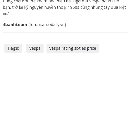
Cùng chờ đón để khám phá điều bất ngờ mà Vespa dành cho
bạn, trở lại kỷ nguyên huyền thoại 1960s cùng những tay đua kiệt
xuất.
4banhteam
(forum.autodaily.vn)
Tags:
Vespa
vespa racing sixties price