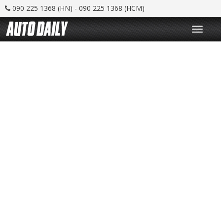
090 225 1368 (HN) - 090 225 1368 (HCM)
T
o
g
g
l
e
n
a
v
i
g
a
t
i
o
n