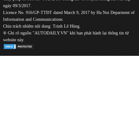
ngày 09/3/2017.
Licence No. 916/GP-TTĐT dated March 9, 2017 by Ha Noi Deparment of
Information and Communications.
Chịu trách nhiệm nội dung: Trịnh Lê Hùng.
® Ghi rõ nguồn "AUTODAILY.VN" khi bạn phát hành lại thông tin từ
website này.