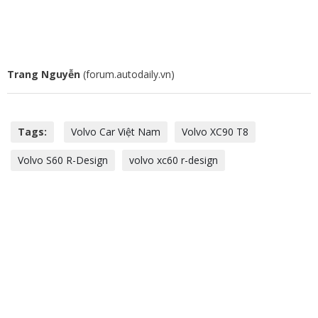
Trang Nguyễn
(forum.autodaily.vn)
Tags:
Volvo Car Việt Nam
Volvo XC90 T8
Volvo S60 R-Design
volvo xc60 r-design