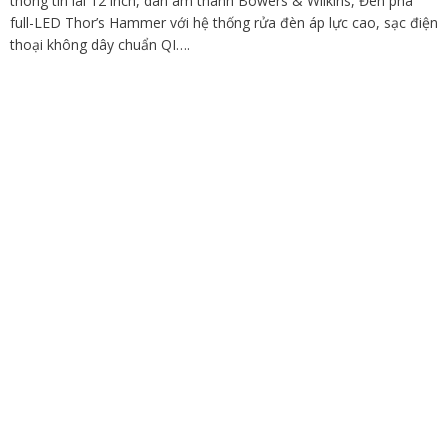
thông tin lái 12 inch, dàn âm thanh Bowers & Wilkins, Đèn pha
full-LED Thor’s Hammer với hệ thống rửa đèn áp lực cao, sạc điện
thoại không dây chuẩn QI….