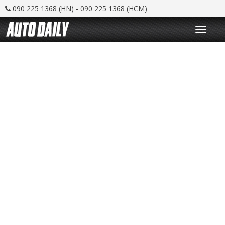
090 225 1368 (HN) - 090 225 1368 (HCM)
T
o
g
g
l
e
n
a
v
i
g
a
t
i
o
n