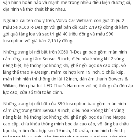
vận hành hoàn hảo và mạnh mẽ trong nhiều điều kiện đường xá,
địa hình và thời thiết khác nhau.
Ngoài 2 cái tên chú ý trên, Volvo Car Vietnam còn giới thiệu 2
mẫu xe XC60 R-Design với giá bán đề xuất 2,19 tỷ đồng đi kèm
gói quà tặng loa và sạc trị giá 40 triệu đồng và mẫu S90
Inscription với giá bán 2,15 tỷ đồng.
Những trang bị nổi bật trên XC60 R-Design bao gồm: màn hình
cảm ứng trung tâm Sensus 9 inch, điều hòa không khí 2 vùng
riêng biệt, hệ thống lọc không khí, ghế ngồi bọc da cao cấp, vô
lăng thể thao R-Design, mâm xe hợp kim 19 inch, 5 chấu kép,
màn hình hiển thị thông tin lái 12 inch, dàn âm thanh Bowers &
Wilkins, Đèn pha full-LED Thor’s Hammer với hệ thống rửa đèn áp
lực cao, cửa sổ trời toàn cảnh.
Những trang bị nổi bật của S90 Inscription bao gồm: màn hình
cảm ứng trung tâm Sensus 9 inch, điều hòa không khí 4 vùng
riêng biệt, hệ thống lọc không khí, ghế ngồi bọc da Fine Nappa
cao cấp, chìa khóa thông minh bọc da cao cấp, vô lăng ba chấu
bọc da, mâm đúc hợp kim 19 inch, 10 chấu, màn hình hiển thị