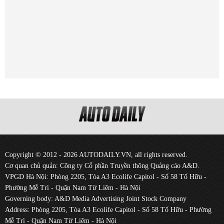
Copyright © 2012 - 2026 AUTODAILY.VN, all rights reserved.
Cơ quan chủ quản: Công ty Cổ phần Truyền thông Quảng cáo A&D.
VPGD Hà Nội: Phòng 2205, Tòa A3 Ecolife Capitol - Số 58 Tố Hữu -
Phường Mễ Trì - Quận Nam Từ Liêm - Hà Nội
Governing body: A&D Media Advertising Joint Stock Company
Address: Phòng 2205, Tòa A3 Ecolife Capitol - Số 58 Tố Hữu - Phường
Mễ Trì - Quận Nam Từ Liêm - Hà Nội