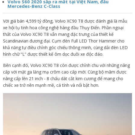
Volvo S60 2020 sắp ra mắt tại Việt Nam, đấu
Mercedes-Benz C-Class
Với giá bán 4,599 tỷ đồng, Volvo XC90 T8 được đánh giá là mẫu
xe hội tụ tinh hoa công nghệ hàng đầu Thụy Điển. Phần ngoại
thất của Volvo XC90 T8 vẫn mang đặc trưng của thiết kế
Scandinavian đương đại. Cụm đèn Full LED Thor Hammer cho
khả năng tự điều chỉnh góc chiếu thông minh, cùng dải đèn LED
hình chữ “L” được thiết kế ôm dọc đuôi xe độc đáo.
Bên cạnh đó, Volvo XC90 T8 còn được chỉnh chu với những nâng
cấp với mặt ga lăng mạ crôm cao cấp mới. Cùng bộ mâm được
nâng cấp lên 21 inch - 8 chấu dát cắt kim cương để mang cho
chiếc xe trở nên mạnh mẽ, cá tính và nổi bật hơn.