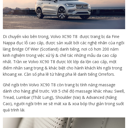
Di chuyển vào bên trong, Volvo XC90 T8 được trang bị da Fine
Nappa đục lỗ cao cấp, được sản xuất bởi các nghệ nhân của ngôi
làng Bridge Of Wier (Scotland) danh tiếng, nơi có hơn 200 năm
kinh nghiệm trong việc xử lý & chế tác những mẫu da cao cấp
nhất. Trần xe Volvo XC90 T8 được lót lớp da lộn cao cấp, một
điểm nhấn sang trọng & khác biệt cho hành khách khi ngồi trong
khoang xe. Cần số pha lê từ hãng pha lê danh tiếng Orrefors.
Ghế ngồi trên Volvo XC90 T8 còn trang bị tính năng massage
dành cho hàng ghế trước. Với 5 chế độ massage khác nhau: Swell,
Tread, Lumbar (Thắt Lưng), Shoulder (Vai) & Advanced (Nâng
Cao), người ngồi trên xe sẽ mát xa & xoa bóp thư giản trong suốt
quá trình lái.