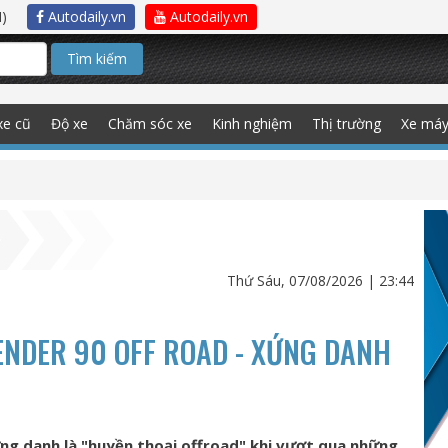
)
Autodaily.vn
Autodaily.vn
Tìm kiếm
xe cũ
Độ xe
Chăm sóc xe
Kinh nghiệm
Thị trường
Xe má
Thứ Sáu, 07/08/2026 | 23:44
ENDER 90 OFF ROAD - XỨNG DANH
ng danh là "huyền thoại offroad" khi vượt qua những