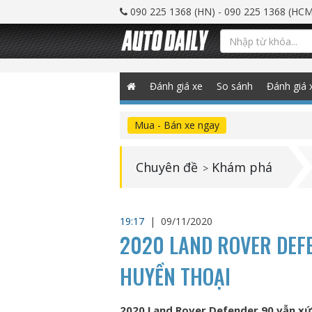
090 225 1368 (HN) - 090 225 1368 (HCM
Đánh giá xe
So sánh
Đánh giá 
Mua - Bán xe ngay
Chuyên đề
Khám phá
>
19:17
|
09/11/2020
2020 LAND ROVER DEF
HUYỀN THOẠI
2020 Land Rover Defender 90 vẫn xứ