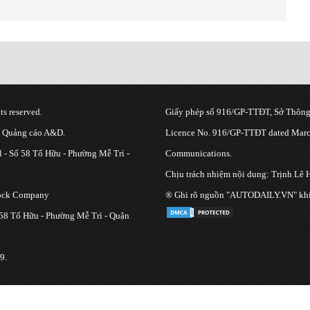
s reserved.
Giấy phép số 916/GP-TTĐT, Sở Thông 
g Quảng cáo A&D.
Licence No. 916/GP-TTĐT dated March
 - Số 58 Tố Hữu - Phường Mễ Trì -
Communications.
Chịu trách nhiệm nội dung: Trịnh Lê 
tock Company
® Ghi rõ nguồn "AUTODAILY.VN" khi bạ
 58 Tố Hữu - Phường Mễ Trì - Quận
9.