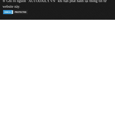
® Ghi rõ nguồn "AUTODAILY.VN" khi bạn phát hành lại thông tin từ
website này.