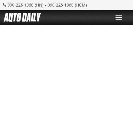
090 225 1368 (HN) - 090 225 1368 (HCM)
T
o
g
g
l
e
n
a
v
i
g
a
t
i
o
n