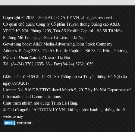
Copyright © 2012 - 2026 AUTODAILY.VN, all rights reserved.
Cơ quan chủ quản: Công ty Cổ phần Truyền thông Quảng cáo A&D.
VPGD Hà Nội: Phòng 2205, Tòa A3 Ecolife Capitol - Số 58 Tố Hữu -
Phường Mễ Trì - Quận Nam Từ Liêm - Hà Nội
Governing body: A&D Media Advertising Joint Stock Company
Address: Phòng 2205, Tòa A3 Ecolife Capitol - Số 58 Tố Hữu - Phường
Mễ Trì - Quận Nam Từ Liêm - Hà Nội
Tel: (84-24) 3762 1635/ 36 - Fax:(84-24) 3762 1639.
Giấy phép số 916/GP-TTĐT, Sở Thông tin và Truyền thông Hà Nội cấp
ngày 09/3/2017.
Licence No. 916/GP-TTĐT dated March 9, 2017 by Ha Noi Deparment of
Information and Communications.
Chịu trách nhiệm nội dung: Trịnh Lê Hùng.
® Ghi rõ nguồn "AUTODAILY.VN" khi bạn phát hành lại thông tin từ
website này.