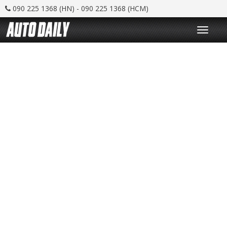
090 225 1368 (HN) - 090 225 1368 (HCM)
T
o
g
g
l
e
n
a
v
i
g
a
t
i
o
n