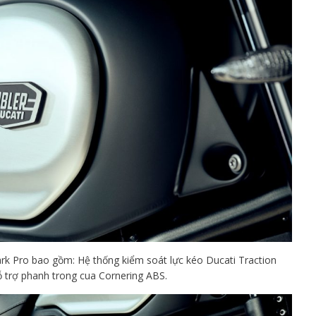
ark Pro bao gồm: Hệ thống kiểm soát lực kéo Ducati Traction
 trợ phanh trong cua C
ornering ABS.