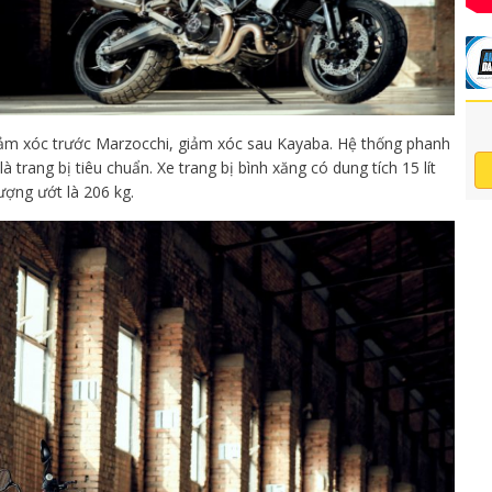
ảm xóc trước Marzocchi, giảm xóc sau Kayaba. Hệ thống phanh
là trang bị tiêu chuẩn.
Xe trang bị bình xăng có dung tích 15 lít
ượng ướt là 206 kg.