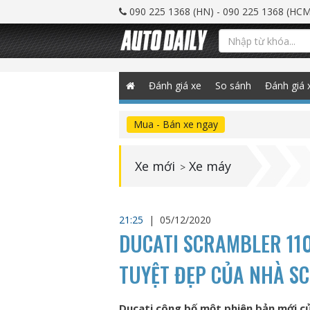
090 225 1368 (HN) - 090 225 1368 (HCM
Đánh giá xe
So sánh
Đánh giá 
Mua - Bán xe ngay
Xe mới
Xe máy
>
21:25
|
05/12/2020
DUCATI SCRAMBLER 110
TUYỆT ĐẸP CỦA NHÀ S
Ducati công bố một phiên bản mới củ