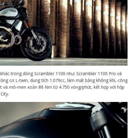
e khác trong dòng Scrambler 1100 như: Scrambler 1100 Pro và
động cơ L-twin, dung tích 1.079cc, làm mát bằng không khí, công
hút và mô-men xoắn 88 Nm t
ừ
4.750 vòng/phút, k
ết hợp với h
ộp
City.