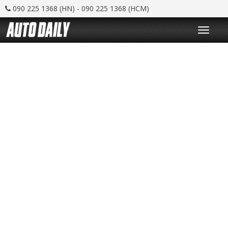
090 225 1368 (HN) - 090 225 1368 (HCM)
T
o
g
g
l
e
n
a
v
i
g
a
t
i
o
n