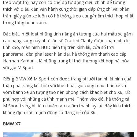
treo vượt trội này còn có chế độ tự động điều chỉnh để tương
thích với điều kiện vận hành cùng thời gian đáp ứng chỉ vài phần
trăm giây giúp xe luôn có hệ thống treo cứng/mềm thích hợp nhất
trong từng hoàn cảnh.
Đặc biệt, một loạt những tính năng ấn tượng của hai mẫu xe gầm
cao hạng sang này như cần số Crafted Clarity được chạm pha lê
tinh xảo, màn hình HUD hiển thị trên kính lái, cửa sổ trời
panorama, đèn pha laser hiện đại, hệ thống âm thanh cao cấp
Harman Kardon… là những trang bị thời thượng kết hợp hài hòa
với gói M Sport.
Riêng BMW X6 M Sport còn được trang bị lưới tản nhiệt hình quả
thận phát sáng kết hợp với khe thoát gió cùng màu thân xe và
vòm bánh xe ấn tượng tạo nên phong cách khác biệt cho X6, rất
phù hợp với những cá tính mạnh mẽ. Thêm vào đó, hệ thống xả
M Sport trang bị tiêu chuẩn tạo ra âm thanh uy lực đầy kích thích,
khẳng định sức mạnh động cơ đáng nể của X6.
BMW X7