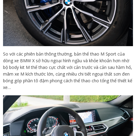
So với các phiên bản thông thường, bản thể thao M Sport của
dòng xe BMW X sở hữu ngoại hình ngầu và khỏe khoắn hơn nhờ
bộ body kit M thể thao cực chất với cản trước và cản sau hầm hố,
mâm xe M kích thước lớn, cùng nhiều chi tiết ngoại thất sơn đen
bóng góp phần tô đậm phong cách thể thao cho tổng thể thiết kế
xe…