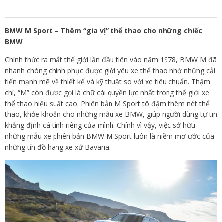
BMW M Sport – Thêm “gia vị” thể thao cho những chiếc
BMW
Chính thức ra mắt thế giới lần đầu tiên vào năm 1978, BMW M đã
nhanh chóng chinh phục được giới yêu xe thể thao nhờ những cải
tiến mạnh mẽ về thiết kế và kỹ thuật so với xe tiêu chuẩn. Thậm
chí, “M” còn được gọi là chữ cái quyền lực nhất trong thế giới xe
thể thao hiệu suất cao. Phiên bản M Sport tô đậm thêm nét thể
thao, khỏe khoắn cho những mẫu xe BMW, giúp người dùng tự tin
khẳng định cá tính riêng của mình. Chính vì vậy, việc sở hữu
những mẫu xe phiên bản BMW M Sport luôn là niềm mơ ước của
những tín đồ hãng xe xứ Bavaria.