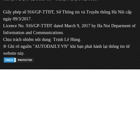
Giấy phép số 916/GP-TTĐT, Sở Thông tin và Truyền thông Hà Nội cấp
ngày 09/3/2017.
Licence No. 916/GP-TTĐT dated March 9, 2017 by Ha Noi Deparment of
Information and Communications.
Chịu trách nhiệm nội dung: Trịnh Lê Hùng.
® Ghi rõ nguồn "AUTODAILY.VN" khi bạn phát hành lại thông tin từ
website này.