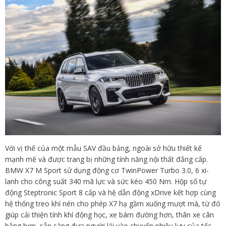
Với vị thế của một mẫu SAV đầu bảng, ngoài sở hữu thiết kế
mạnh mẽ và được trang bị những tính năng nội thất đẳng cấp.
BMW X7 M Sport sử dụng động cơ TwinPower Turbo 3.0, 6 xi-
lanh cho công suất 340 mã lực và sức kéo 450 Nm. Hộp số tự
động Steptronic Sport 8 cấp và hệ dẫn động xDrive kết hợp cùng
hệ thống treo khí nén cho phép X7 hạ gầm xuống mượt mà, từ đó
giúp cải thiện tính khí động học, xe bám đường hơn, thân xe cân
bằng hơn, sẵn sàng đưa người lái vào chuyến phiêu lưu của tốc