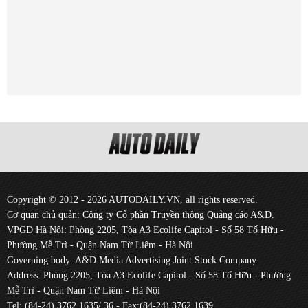
Copyright © 2012 - 2026 AUTODAILY.VN, all rights reserved.
Cơ quan chủ quản: Công ty Cổ phần Truyền thông Quảng cáo A&D.
VPGD Hà Nội: Phòng 2205, Tòa A3 Ecolife Capitol - Số 58 Tố Hữu -
Phường Mễ Trì - Quận Nam Từ Liêm - Hà Nội
Governing body: A&D Media Advertising Joint Stock Company
Address: Phòng 2205, Tòa A3 Ecolife Capitol - Số 58 Tố Hữu - Phường
Mễ Trì - Quận Nam Từ Liêm - Hà Nội
Tel: (84-24) 3762 1635/ 36 - Fax:(84-24) 3762 1639.