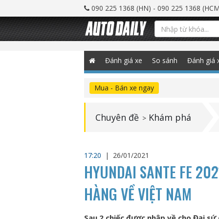
090 225 1368 (HN) - 090 225 1368 (HCM
Đánh giá xe
So sánh
Đánh giá 
Mua - Bán xe ngay
Chuyên đề
Khám phá
>
17:20
|
26/01/2021
HYUNDAI SANTE FE 20
HÀNG VỀ VIỆT NAM
Sau 2 chiếc được nhập về cho Đại sứ