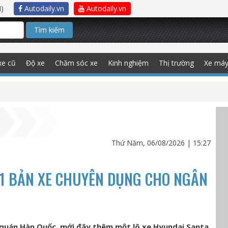
)
Autodaily.vn
Autodaily.vn
Tìm kiếm
xe cũ
Độ xe
Chăm sóc xe
Kinh nghiệm
Thị trường
Xe má
Thứ Năm, 06/08/2026 | 15:27
21 BẢN XE CHUYÊN DỤNG CHO NGÂN
 quán Hàn Quốc, mới đây thêm một lô xe Hyundai Santa