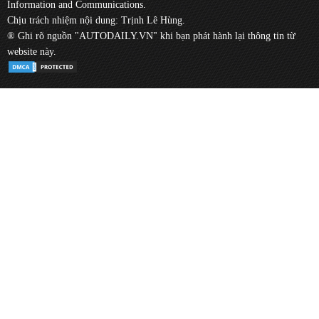
Information and Communications.
Chịu trách nhiệm nội dung: Trịnh Lê Hùng.
® Ghi rõ nguồn "AUTODAILY.VN" khi bạn phát hành lại thông tin từ
website này.