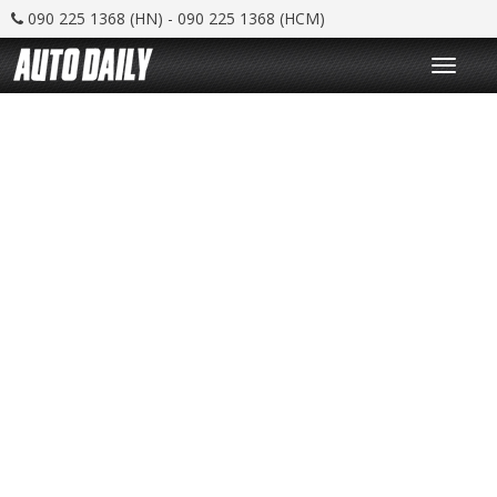
090 225 1368 (HN) - 090 225 1368 (HCM)
T
o
g
g
l
e
n
a
v
i
g
a
t
i
o
n