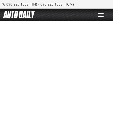
090 225 1368 (HN) - 090 225 1368 (HCM)
T
o
g
g
l
e
n
a
v
i
g
a
t
i
o
n