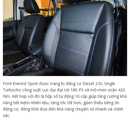
Ford Everest Sport được trang bị động cơ Diesel 2.0L Single
Turbocho công suất cực đại đạt tới 180 PS và mô-men xoắn 420
Nm. Kết hợp với đó là hộp số tự động 10 cấp giúp tăng cường khả
năng tiết kiệm nhiên liệu, tăng tốc tốt hơn, giảm thiểu tiếng ồn
động cơ, đồng thời đưa đến khả năng chuyển số nhanh và chính
xác.