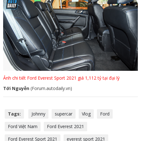
Ảnh chi tiết Ford Everest Sport 2021 giá 1,112 tỷ tại đại lý
Tới Nguyễn
(Forum.autodaily.vn)
Tags:
Johnny
supercar
Vlog
Ford
Ford Việt Nam
Ford Everest 2021
Ford Everest Sport 2021
everest sport 2021