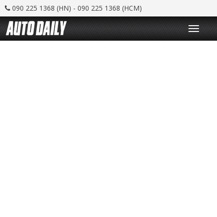
090 225 1368 (HN) - 090 225 1368 (HCM)
T
o
g
g
l
e
n
a
v
i
g
a
t
i
o
n