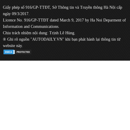
Giấy phép số 916/GP-TTĐT, Sở Thông tin và Truyền thông Hà Nội cấp
ngày 09/3/2017.
Licence No. 916/GP-TTĐT dated March 9, 2017 by Ha Noi Deparment of
Information and Communications.
Chịu trách nhiệm nội dung: Trịnh Lê Hùng.
® Ghi rõ nguồn "AUTODAILY.VN" khi bạn phát hành lại thông tin từ
website này.