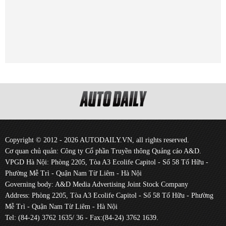
Copyright © 2012 - 2026 AUTODAILY.VN, all rights reserved.
Cơ quan chủ quản: Công ty Cổ phần Truyền thông Quảng cáo A&D.
VPGD Hà Nội: Phòng 2205, Tòa A3 Ecolife Capitol - Số 58 Tố Hữu -
Phường Mễ Trì - Quận Nam Từ Liêm - Hà Nội
Governing body: A&D Media Advertising Joint Stock Company
Address: Phòng 2205, Tòa A3 Ecolife Capitol - Số 58 Tố Hữu - Phường
Mễ Trì - Quận Nam Từ Liêm - Hà Nội
Tel: (84-24) 3762 1635/ 36 - Fax:(84-24) 3762 1639.