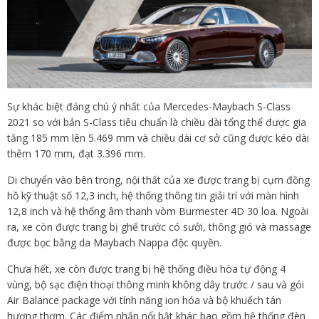
Sự khác biệt đáng chú ý nhất của Mercedes-Maybach S-Class
2021 so với bản S-Class tiêu chuẩn là chiều dài tổng thể được gia
tăng 185 mm lên 5.469 mm và chiều dài cơ sở cũng được kéo dài
thêm 170 mm, đạt 3.396 mm.
Di chuyển vào bên trong, nội thất của xe được trang bị cụm đồng
hồ kỹ thuật số 12,3 inch, hệ thống thông tin giải trí với màn hình
12,8 inch và hệ thống âm thanh vòm Burmester 4D 30 loa. Ngoài
ra, xe còn được trang bị ghế trước có sưởi, thông gió và massage
được bọc bằng da Maybach Nappa độc quyền.
Chưa hết, xe còn được trang bị hệ thống điều hòa tự động 4
vùng, bộ sạc điện thoại thông minh không dây trước / sau và gói
Air Balance package với tính năng ion hóa và bộ khuếch tán
hương thơm. Các điểm nhấn nổi bật khác bao gồm hệ thống đèn