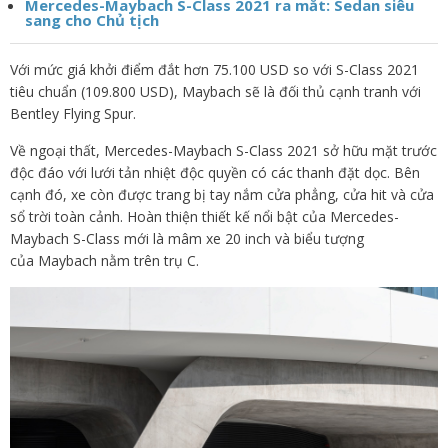
Mercedes-Maybach S-Class 2021 ra mắt: Sedan siêu
sang cho Chủ tịch
Với mức giá khởi điểm đắt hơn 75.100 USD so với S-Class 2021
tiêu chuẩn (109.800 USD), Maybach sẽ là đối thủ cạnh tranh với
Bentley Flying Spur.
Về ngoại thất, Mercedes-Maybach S-Class 2021 sở hữu mặt trước
độc đáo với lưới tản nhiệt độc quyền có các thanh đặt dọc. Bên
cạnh đó, xe còn được trang bị tay nắm cửa phẳng, cửa hit và cửa
sổ trời toàn cảnh. Hoàn thiện thiết kế nổi bật của Mercedes-
Maybach S-Class mới là mâm xe 20 inch và biểu tượng
của Maybach nằm trên trụ C.