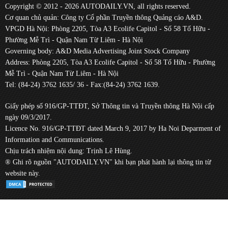
Copyright © 2012 - 2026 AUTODAILY.VN, all rights reserved.
Cơ quan chủ quản: Công ty Cổ phần Truyền thông Quảng cáo A&D.
VPGD Hà Nội: Phòng 2205, Tòa A3 Ecolife Capitol - Số 58 Tố Hữu -
Phường Mễ Trì - Quận Nam Từ Liêm - Hà Nội
Governing body: A&D Media Advertising Joint Stock Company
Address: Phòng 2205, Tòa A3 Ecolife Capitol - Số 58 Tố Hữu - Phường
Mễ Trì - Quận Nam Từ Liêm - Hà Nội
Tel: (84-24) 3762 1635/ 36 - Fax:(84-24) 3762 1639.
Giấy phép số 916/GP-TTĐT, Sở Thông tin và Truyền thông Hà Nội cấp
ngày 09/3/2017.
Licence No. 916/GP-TTĐT dated March 9, 2017 by Ha Noi Deparment of
Information and Communications.
Chịu trách nhiệm nội dung: Trịnh Lê Hùng.
® Ghi rõ nguồn "AUTODAILY.VN" khi bạn phát hành lại thông tin từ
website này.