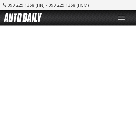
090 225 1368 (HN) - 090 225 1368 (HCM)
T
o
g
g
l
e
n
a
v
i
g
a
t
i
o
n