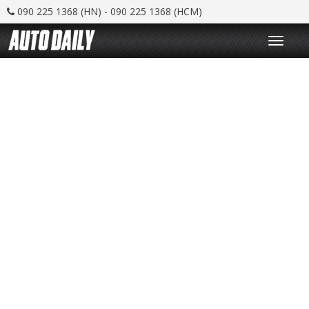
090 225 1368 (HN) - 090 225 1368 (HCM)
T
o
g
g
l
e
n
a
v
i
g
a
t
i
o
n