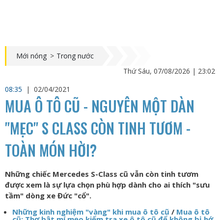
Mới nóng
>
Trong nước
Thứ Sáu, 07/08/2026 | 23:02
08:35
|
02/04/2021
MUA Ô TÔ CŨ - NGUYÊN MỘT DÀN
"MẸC" S CLASS CÒN TINH TƯƠM -
TOÀN MÓN HỜI?
Những chiếc Mercedes S-Class cũ vẫn còn tinh tươm
được xem là sự lựa chọn phù hợp dành cho ai thích "sưu
tầm" dòng xe Đức "cổ".
Những kinh nghiệm "vàng" khi mua ô tô cũ
/
Mua ô tô
cũ: Thợ bật mí mẹo kiểm tra xe ô tô cũ để không bị hớ