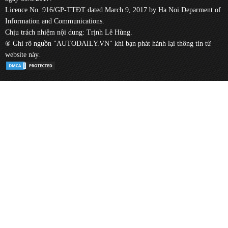
Licence No. 916/GP-TTĐT dated March 9, 2017 by Ha Noi Deparment of
Information and Communications.
Chịu trách nhiệm nội dung: Trịnh Lê Hùng.
® Ghi rõ nguồn "AUTODAILY.VN" khi bạn phát hành lại thông tin từ
website này.