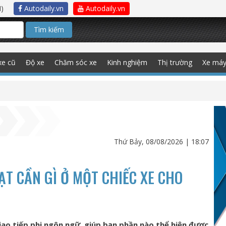
)
Autodaily.vn
Autodaily.vn
Tìm kiếm
xe cũ
Độ xe
Chăm sóc xe
Kinh nghiệm
Thị trường
Xe má
Thứ Bảy, 08/08/2026 | 18:07
T CẦN GÌ Ở MỘT CHIẾC XE CHO
iao tiếp phi ngôn ngữ, giúp bạn phần nào thể hiện được