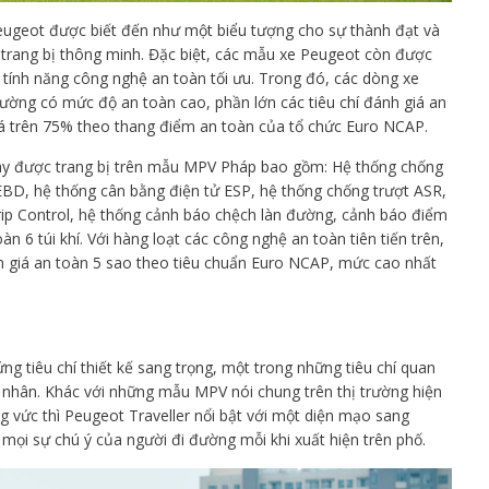
Peugeot được biết đến như một biểu tượng cho sự thành đạt và
ế, trang bị thông minh. Đặc biệt, các mẫu xe Peugeot còn được
 tính năng công nghệ an toàn tối ưu. Trong đó, các dòng xe
ường có mức độ an toàn cao, phần lớn các tiêu chí đánh giá an
 trên 75% theo thang điểm an toàn của tổ chức Euro NCAP.
ay được trang bị trên mẫu MPV Pháp bao gồm: Hệ thống chống
BD, hệ thống cân bằng điện tử ESP, hệ thống chống trượt ASR,
rip Control, hệ thống cảnh báo chệch làn đường, cảnh báo điểm
n 6 túi khí. Với hàng loạt các công nghệ an toàn tiên tiến trên,
 giá an toàn 5 sao theo tiêu chuẩn Euro NCAP, mức cao nhất
 tiêu chí thiết kế sang trọng, một trong những tiêu chí quan
 nhân. Khác với những mẫu MPV nói chung trên thị trường hiện
g vức thì Peugeot Traveller nổi bật với một diện mạo sang
t mọi sự chú ý của người đi đường mỗi khi xuất hiện trên phố.