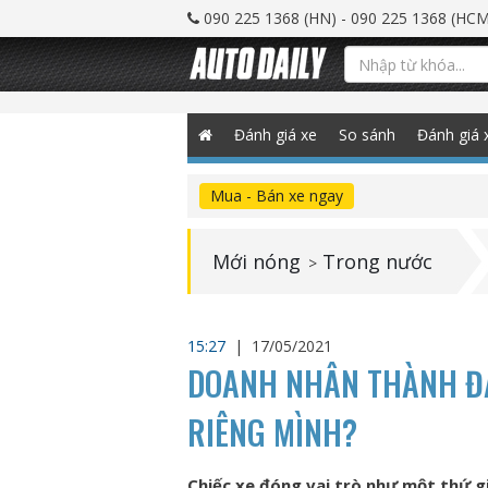
090 225 1368 (HN) - 090 225 1368 (HCM
Đánh giá xe
So sánh
Đánh giá 
Mua - Bán xe ngay
Mới nóng
Trong nước
>
15:27
|
17/05/2021
DOANH NHÂN THÀNH ĐẠ
RIÊNG MÌNH?
Chiếc xe đóng vai trò như một thứ g