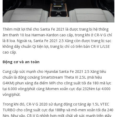
khi đó, CR-V G 2020 chỉ được trang bị màn hình 7 inch, nhưng
cũng có kết nối điện thoại thông minh, cho phép nghe nhạc, gọi
điện, nhắn tin, sử dụng bản đồ và ra lệnh bằng giọng nói.
Thêm một lợi thế cho Santa Fe 2021 là được trang bị hệ thống
âm thanh 10 loa Harman-Kardon cao cấp, trong khi ở CR-V G chỉ
là 8 loa. Ngoài ra, Santa Fe 2021 2.5 Xăng còn được trang bị sạc
không dây chuẩn Qi tiện lợi, trang bị chỉ có trên bản CR-V L/LSE