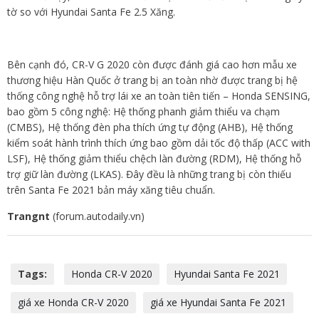
cao cấp.
Động cơ và an toàn
Cung cấp sức mạnh cho Hyundai Santa Fe 2021 2.5 Xăng tiêu
chuẩn là động cơxăng Smartstream Theta III 2.5L (mã hiệu
G4KM) phun xăng đa điểm MPi cho công suất tối đa 180 mã lực
tại 6.000 vòng/phút cùng Momen xoắn cực đại 232Nm tại 4.000
vòng/phút.
Trong khi đó, CR-V G 2020 sử dụng động cơ tăng áp 1.5L VTEC
TURBO cho công suất cực đại 188hp và mô-men xoắn tối đa 240
Nm. Như vậy, CR-V G nhỉnh hơn một chút về sức mạnh trên giấy
tờ so với Hyundai Santa Fe 2.5 Xăng.