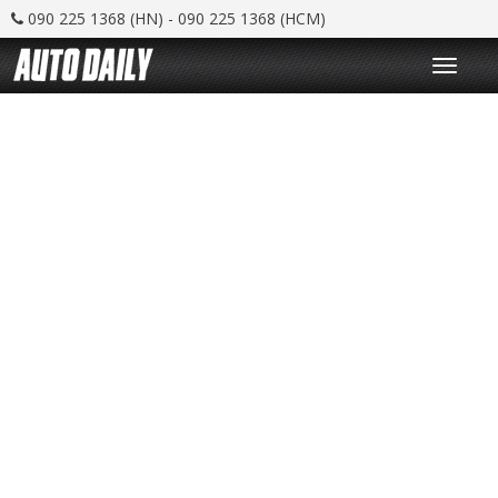
090 225 1368 (HN) - 090 225 1368 (HCM)
T
o
g
g
l
e
n
a
v
i
g
a
t
i
o
n