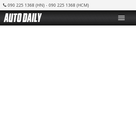
090 225 1368 (HN) - 090 225 1368 (HCM)
T
o
g
g
l
e
n
a
v
i
g
a
t
i
o
n