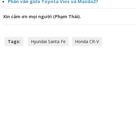
Phân vân giữa Toyota Vios và Mazda2?
Xin cảm ơn mọi người (Phạm Thái).
Tags:
Hyundai Santa Fe
Honda CR-V