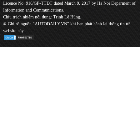
Licence No. 916/GP-TTĐT dated March 9, 2017 by Ha Noi Deparment of
Information and Communications.
Chịu trách nhiệm nội dung: Trịnh Lê Hùng.
® Ghi rõ nguồn "AUTODAILY.VN" khi bạn phát hành lại thông tin từ
website này.