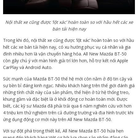
Nội thất xe cũng được ‘lột xác’ hoàn toàn so với hầu hết các xe
bán tải hiện nay
Trong khi đó, nội thất xe cũng được ‘lột xác’ hoàn toàn so với hầu
hết các xe bán tải hiện nay, có xu hướng phục vụ cá nhân và gia
đình nhiều hơn là vận chuyển hàng hóa. All New Mazda BT-50
còn gây chú ý với màn hình giải trí lớn hơn, hỗ trợ kết nối Apple
CarPlay và Android Auto.
Sức mạnh của Mazda BT-50 thế hệ mới còn nằm ở độ tin cậy và
sự bền bỉ đáng kinh ngạc. Nhiều khách hàng trên thế giới đánh giá
những tính chất này của sản phẩm, thể hiện ở từ hệ thống treo,
khung gầm và đặc biệt là ở khối động cơ hoàn toàn mới. Được
biết, các kỹ sư Mazda đã phải trải qua 6 năm nghiên cứu với hơn
4 triệu km thử nghiệm trên cả đường trường và địa hình trước khi
ứng dụng động cơ mới này trên All New Mazda BT-50.
Với sự đột phá trong thiết kế, All New Mazda BT-50 hứa hẹn
mang đến khách hàng Việt cơ hội lựa chọn sản phẩm đẳng cấp,