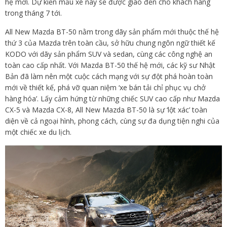
hệ mới. Dự kiến mẫu xe này sẽ được giao đến cho khách hàng
trong tháng 7 tới.
All New Mazda BT-50 nằm trong dãy sản phẩm mới thuộc thế hệ
thứ 3 của Mazda trên toàn cầu, sở hữu chung ngôn ngữ thiết kế
KODO với dãy sản phẩm SUV và sedan, cùng các công nghệ an
toàn cao cấp nhất. Với Mazda BT-50 thế hệ mới, các kỹ sư Nhật
Bản đã làm nên một cuộc cách mạng với sự đột phá hoàn toàn
mới về thiết kế, phá vỡ quan niệm ‘xe bán tải chỉ phục vụ chở
hàng hóa’. Lấy cảm hứng từ những chiếc SUV cao cấp như Mazda
CX-5 và Mazda CX-8, All New Mazda BT-50 là sự ‘lột xác’ toàn
diện về cả ngoại hình, phong cách, cùng sự đa dụng tiện nghi của
một chiếc xe du lịch.