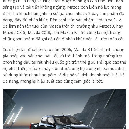
Không chỉ là hãng xe Nhật Bản được đánh giá cao nhờ tinh thần
sáng tạo và cải tiến không ngừng, Mazda còn luôn nỗ lực mang
đến cho khách hàng nhiều sự lựa chọn nhất với dãy sản phẩm đa
dạng, đầy đủ phân khúc. Bên cạnh các sản phẩm sedan và SUV
đã làm nên tên tuổi của Mazda trên thị trường như Mazda3, hay
Mazda CX-5, Mazda CX-8,…thì Mazda BT-50 cũng là một trong
những sản phẩm đã ghi dấu ấn ở phân khúc bản tải trên toàn cầu.
Xuất hiện lần đầu tiên vào năm 2006, Mazda BT-50 nhanh chóng
gia nhập vào sân chơi bán tải, và trở thành một trong những lựa
chọn hàng đầu tại rất nhiều quốc gia trên thế giới. Trải qua các thế
hệ phát triển, mẫu xe này luôn được ủng hộ trong nhiều mục đích
sử dụng khác nhau bao gồm cả đi phố và kinh doanh nhờ thiết kế
đa năng, mang lại hiệu suất cao cùng cảm giác lái tốt.