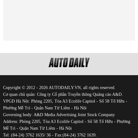
Copyright © 2012 - 2026 AUTODAILY.VN, all rights reserved.
Cơ quan chủ quản: Công ty Cổ phần Truyền thông Quảng cáo A&D.
VPGD Hà Nội: Phòng 2205, Tòa A3 Ecolife Capitol - Số 58 Tố Hữu -
Phường Mễ Trì - Quận Nam Từ Liêm - Hà Nội
Governing body: A&D Media Advertising Joint Stock Company
Address: Phòng 2205, Tòa A3 Ecolife Capitol - Số 58 Tố Hữu - Phường
Mễ Trì - Quận Nam Từ Liêm - Hà Nội
Tel: (84-24) 3762 1635/ 36 - Fax:(84-24) 3762 1639.