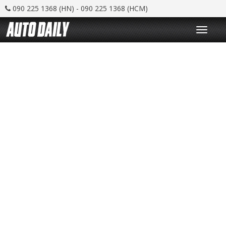
090 225 1368 (HN) - 090 225 1368 (HCM)
T
o
g
g
l
e
n
a
v
i
g
a
t
i
o
n