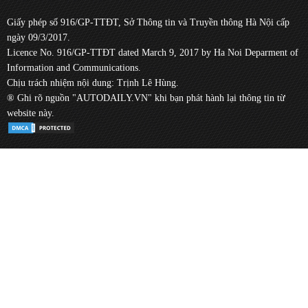
Giấy phép số 916/GP-TTĐT, Sở Thông tin và Truyền thông Hà Nội cấp
ngày 09/3/2017.
Licence No. 916/GP-TTĐT dated March 9, 2017 by Ha Noi Deparment of
Information and Communications.
Chịu trách nhiệm nội dung: Trịnh Lê Hùng.
® Ghi rõ nguồn "AUTODAILY.VN" khi bạn phát hành lại thông tin từ
website này.