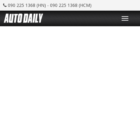
090 225 1368 (HN) - 090 225 1368 (HCM)
T
o
g
g
l
e
n
a
v
i
g
a
t
i
o
n