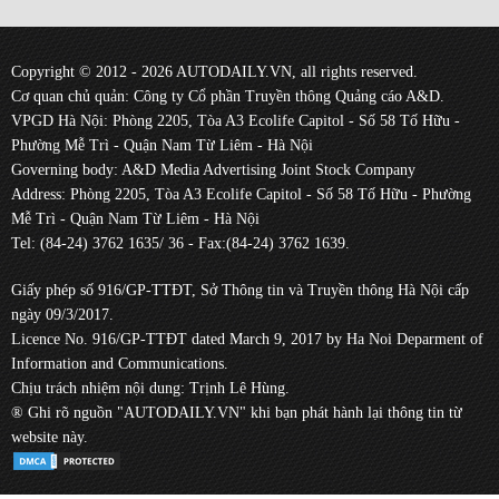
Copyright © 2012 - 2026 AUTODAILY.VN, all rights reserved.
Cơ quan chủ quản: Công ty Cổ phần Truyền thông Quảng cáo A&D.
VPGD Hà Nội: Phòng 2205, Tòa A3 Ecolife Capitol - Số 58 Tố Hữu -
Phường Mễ Trì - Quận Nam Từ Liêm - Hà Nội
Governing body: A&D Media Advertising Joint Stock Company
Address: Phòng 2205, Tòa A3 Ecolife Capitol - Số 58 Tố Hữu - Phường
Mễ Trì - Quận Nam Từ Liêm - Hà Nội
Tel: (84-24) 3762 1635/ 36 - Fax:(84-24) 3762 1639.
Giấy phép số 916/GP-TTĐT, Sở Thông tin và Truyền thông Hà Nội cấp
ngày 09/3/2017.
Licence No. 916/GP-TTĐT dated March 9, 2017 by Ha Noi Deparment of
Information and Communications.
Chịu trách nhiệm nội dung: Trịnh Lê Hùng.
® Ghi rõ nguồn "AUTODAILY.VN" khi bạn phát hành lại thông tin từ
website này.