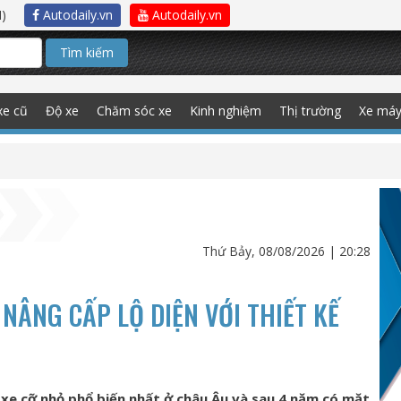
)
Autodaily.vn
Autodaily.vn
Tìm kiếm
xe cũ
Độ xe
Chăm sóc xe
Kinh nghiệm
Thị trường
Xe má
Thứ Bảy, 08/08/2026 | 20:28
NÂNG CẤP LỘ DIỆN VỚI THIẾT KẾ
xe cỡ nhỏ phổ biến nhất ở châu Âu và sau 4 năm có mặt