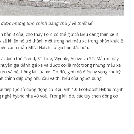
 được những tinh chỉnh đáng chú ý về thiết kế
ên bản 3 cửa, cho thấy Ford có thể giữ cả kiểu dáng thân xe 3
y sẽ khiến nó trở thành một trong hai mẫu xe trong phân khúc B
, bên cạnh mẫu MINI Hatch có giá bán đắt hơn.
ác biến thể Trend, ST-Line, Vignale, Active và ST. Mẫu xe này
 chuyên gia đánh giá xe và được coi là một trong những mẫu xe
reo và hệ thống lái của xe. Do đó, giới mộ điệu hy vọng các kỹ
inh chỉnh đáp ứng nhu cầu và thị hiếu của người dùng.
sẽ tiếp tục sử dụng động cơ 3 xi-lanh 1.0 EcoBoost Hybrid mạnh
 nghệ hybrid nhẹ 48 volt. Trong khi đó, các tùy chọn động cơ