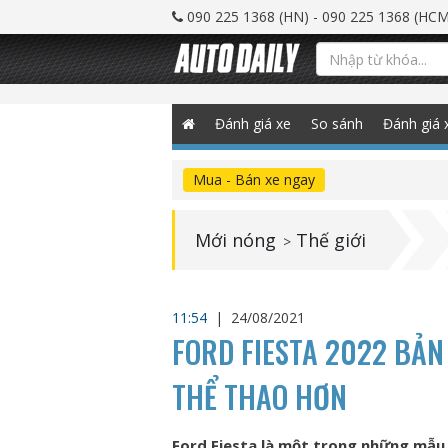
090 225 1368 (HN) - 090 225 1368 (HCM
Đánh giá xe
So sánh
Đánh giá 
Mua - Bán xe ngay
Mới nóng
Thế giới
>
11:54
|
24/08/2021
FORD FIESTA 2022 BẢN 
THỂ THAO HƠN
Ford Fiesta là một trong những mẫu 