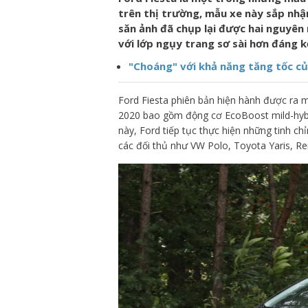
trên thị trường, mẫu xe này sắp nhậ
săn ảnh đã chụp lại được hai nguyên
với lớp ngụy trang sơ sài hơn đáng k
"Choáng" với khả năng tăng tốc củ
Ford Fiesta phiên bản hiện hành được ra
2020 bao gồm động cơ EcoBoost mild-hybri
này, Ford tiếp tục thực hiện những tinh ch
các đối thủ như VW Polo, Toyota Yaris, Re