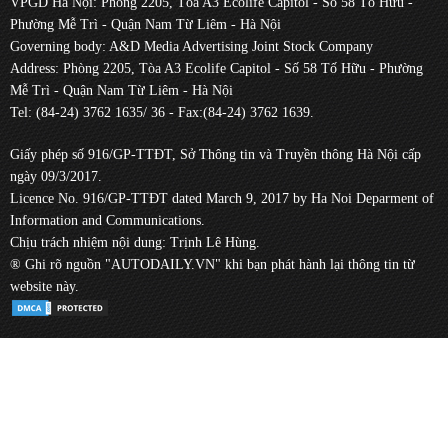
VPGD Hà Nội: Phòng 2205, Tòa A3 Ecolife Capitol - Số 58 Tố Hữu -
Phường Mễ Trì - Quận Nam Từ Liêm - Hà Nội
Governing body: A&D Media Advertising Joint Stock Company
Address: Phòng 2205, Tòa A3 Ecolife Capitol - Số 58 Tố Hữu - Phường
Mễ Trì - Quận Nam Từ Liêm - Hà Nội
Tel: (84-24) 3762 1635/ 36 - Fax:(84-24) 3762 1639.
Giấy phép số 916/GP-TTĐT, Sở Thông tin và Truyền thông Hà Nội cấp
ngày 09/3/2017.
Licence No. 916/GP-TTĐT dated March 9, 2017 by Ha Noi Deparment of
Information and Communications.
Chịu trách nhiệm nội dung: Trịnh Lê Hùng.
® Ghi rõ nguồn "AUTODAILY.VN" khi bạn phát hành lại thông tin từ
website này.