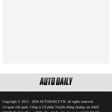
Copyright © 2012 - 2026 AUTODAILY.VN, all rights reserved.
Cơ quan chủ quản: Công ty Cổ phần Truyền thông Quảng cáo A&D.