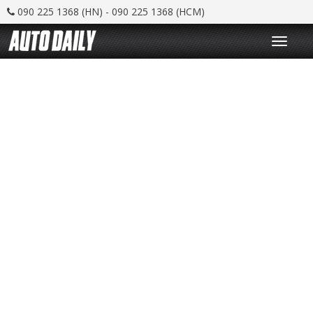
090 225 1368 (HN) - 090 225 1368 (HCM)
T
o
g
g
l
e
n
a
v
i
g
a
t
i
o
n