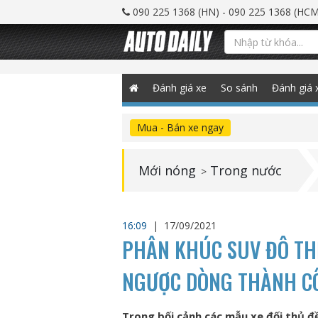
090 225 1368 (HN) - 090 225 1368 (HCM
Đánh giá xe
So sánh
Đánh giá 
Mua - Bán xe ngay
Mới nóng
Trong nước
>
16:09
|
17/09/2021
PHÂN KHÚC SUV ĐÔ THỊ
NGƯỢC DÒNG THÀNH C
Trong bối cảnh các mẫu xe đối thủ đề