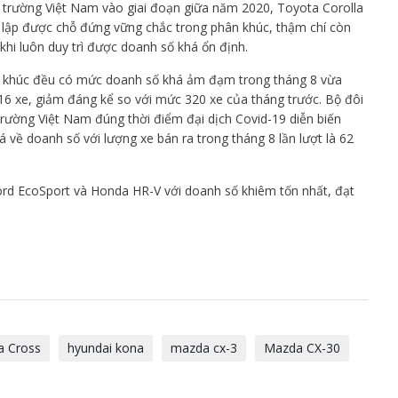
ị trường Việt Nam vào giai đoạn giữa năm 2020, Toyota Corolla
t lập được chỗ đứng vững chắc trong phân khúc, thậm chí còn
khi luôn duy trì được doanh số khá ổn định.
ân khúc đều có mức doanh số khá ảm đạm trong tháng 8 vừa
16 xe, giảm đáng kể so với mức 320 xe của tháng trước. Bộ đôi
rường Việt Nam đúng thời điểm đại dịch Covid-19 diễn biến
 về doanh số với lượng xe bán ra trong tháng 8 lần lượt là 62
 Ford EcoSport và Honda HR-V với doanh số khiêm tốn nhất, đạt
a Cross
hyundai kona
mazda cx-3
Mazda CX-30