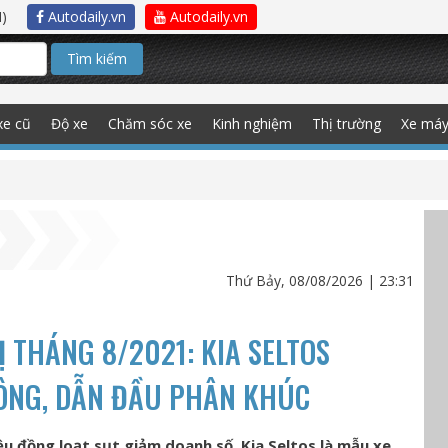
)
Autodaily.vn
Autodaily.vn
Tìm kiếm
xe cũ
Độ xe
Chăm sóc xe
Kinh nghiệm
Thị trường
Xe má
Thứ Bảy, 08/08/2026 | 23:31
 THÁNG 8/2021: KIA SELTOS
ÔNG, DẪN ĐẦU PHÂN KHÚC
u đồng loạt sụt giảm doanh số, Kia Seltos là mẫu xe