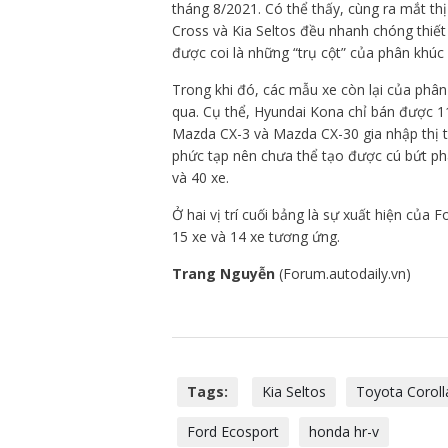
tháng 8/2021. Có thể thấy, cùng ra mắt th
Cross và Kia Seltos đều nhanh chóng thiế
được coi là những “trụ cột” của phân khúc 
Trong khi đó, các mẫu xe còn lại của ph
qua. Cụ thể, Hyundai Kona chỉ bán được 1
Mazda CX-3 và Mazda CX-30 gia nhập thị t
phức tạp nên chưa thể tạo được cú bứt phá
và 40 xe.
Ở hai vị trí cuối bảng là sự xuất hiện của
15 xe và 14 xe tương ứng.
Trang Nguyễn
(Forum.autodaily.vn)
Tags:
Kia Seltos
Toyota Coroll
Ford Ecosport
honda hr-v