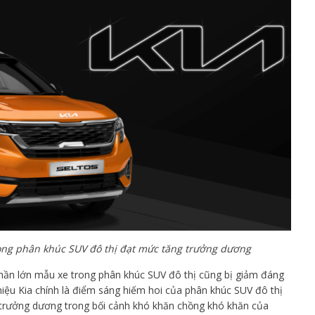
rong phân khúc SUV đô thị đạt mức tăng trưởng dương
hần lớn mẫu xe trong phân khúc SUV đô thị cũng bị giảm đáng
hiệu Kia chính là điểm sáng hiếm hoi của phân khúc SUV đô thị
 trưởng dương trong bối cảnh khó khăn chồng khó khăn của