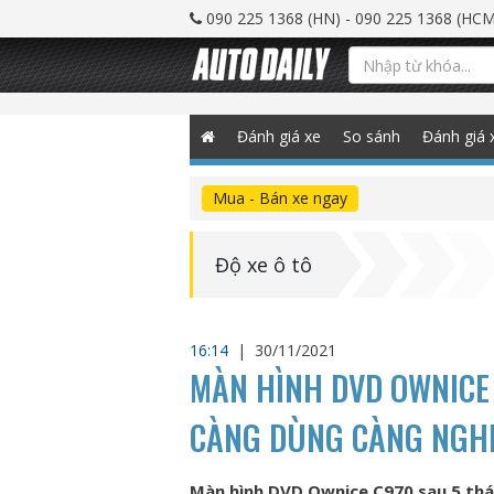
090 225 1368 (HN) - 090 225 1368 (HCM
Đánh giá xe
So sánh
Đánh giá 
Mua - Bán xe ngay
Độ xe ô tô
16:14
|
30/11/2021
MÀN HÌNH DVD OWNICE 
CÀNG DÙNG CÀNG NGH
Màn hình DVD Ownice C970 sau 5 thá