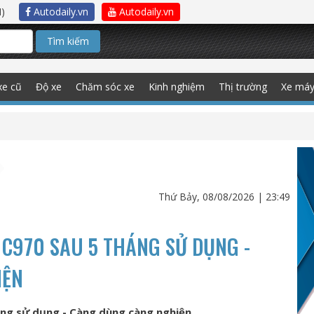
)
Autodaily.vn
Autodaily.vn
Tìm kiếm
xe cũ
Độ xe
Chăm sóc xe
Kinh nghiệm
Thị trường
Xe má
Thứ Bảy, 08/08/2026 | 23:49
C970 SAU 5 THÁNG SỬ DỤNG -
IỆN
ng sử dụng - Càng dùng càng nghiện.