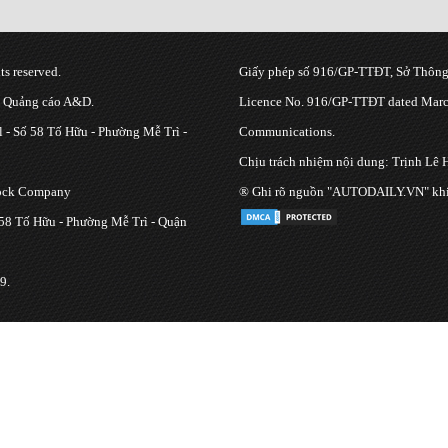
s reserved.
Giấy phép số 916/GP-TTĐT, Sở Thông 
g Quảng cáo A&D.
Licence No. 916/GP-TTĐT dated March
 - Số 58 Tố Hữu - Phường Mễ Trì -
Communications.
Chịu trách nhiệm nội dung: Trịnh Lê 
tock Company
® Ghi rõ nguồn "AUTODAILY.VN" khi bạ
 58 Tố Hữu - Phường Mễ Trì - Quận
9.