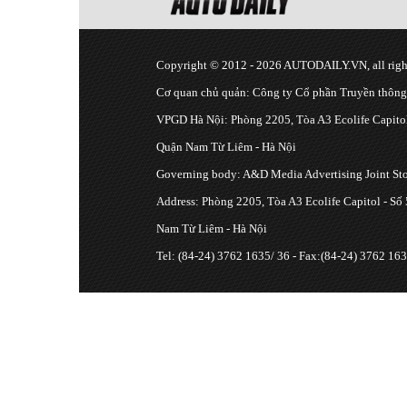
Copyright © 2012 - 2026 AUTODAILY.VN, all right
Cơ quan chủ quản: Công ty Cổ phần Truyền thôn
VPGD Hà Nội: Phòng 2205, Tòa A3 Ecolife Capitol
Quận Nam Từ Liêm - Hà Nội
Governing body: A&D Media Advertising Joint S
Address: Phòng 2205, Tòa A3 Ecolife Capitol - Số
Nam Từ Liêm - Hà Nội
Tel: (84-24) 3762 1635/ 36 - Fax:(84-24) 3762 163