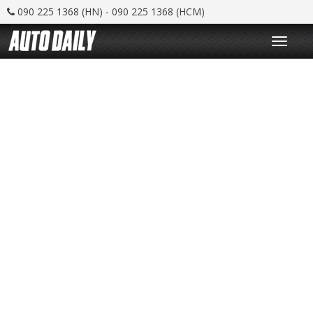
090 225 1368 (HN) - 090 225 1368 (HCM)
T
o
g
g
l
e
n
a
v
i
g
a
t
i
o
n