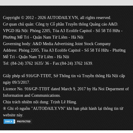
Copyright © 2012 - 2026 AUTODAILY.VN, all rights reserved.
Cơ quan chủ quản: Công ty Cổ phần Truyền thông Quảng cáo A&D.
VPGD Hà Nội: Phòng 2205, Tòa A3 Ecolife Capitol - Số 58 Tố Hữu -
Phường Mễ Trì - Quận Nam Từ Liêm - Hà Nội
Governing body: A&D Media Advertising Joint Stock Company
Address: Phòng 2205, Tòa A3 Ecolife Capitol - Số 58 Tố Hữu - Phường
Mễ Trì - Quận Nam Từ Liêm - Hà Nội
Tel: (84-24) 3762 1635/ 36 - Fax:(84-24) 3762 1639.
Giấy phép số 916/GP-TTĐT, Sở Thông tin và Truyền thông Hà Nội cấp
ngày 09/3/2017.
Licence No. 916/GP-TTĐT dated March 9, 2017 by Ha Noi Deparment of
Information and Communications.
Chịu trách nhiệm nội dung: Trịnh Lê Hùng.
® Ghi rõ nguồn "AUTODAILY.VN" khi bạn phát hành lại thông tin từ
website này.