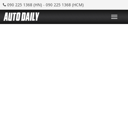
090 225 1368 (HN) - 090 225 1368 (HCM)
T
o
g
g
l
e
n
a
v
i
g
a
t
i
o
n