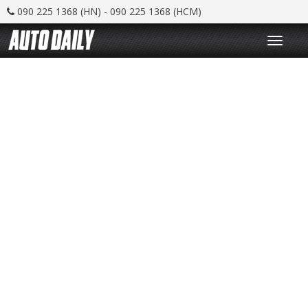
090 225 1368 (HN) - 090 225 1368 (HCM)
T
o
g
g
l
e
n
a
v
i
g
a
t
i
o
n