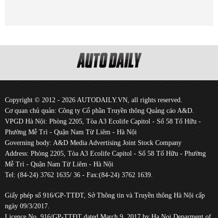
Copyright © 2012 - 2026 AUTODAILY.VN, all rights reserved.
Cơ quan chủ quản: Công ty Cổ phần Truyền thông Quảng cáo A&D.
VPGD Hà Nội: Phòng 2205, Tòa A3 Ecolife Capitol - Số 58 Tố Hữu -
Phường Mễ Trì - Quận Nam Từ Liêm - Hà Nội
Governing body: A&D Media Advertising Joint Stock Company
Address: Phòng 2205, Tòa A3 Ecolife Capitol - Số 58 Tố Hữu - Phường
Mễ Trì - Quận Nam Từ Liêm - Hà Nội
Tel: (84-24) 3762 1635/ 36 - Fax:(84-24) 3762 1639.
Giấy phép số 916/GP-TTĐT, Sở Thông tin và Truyền thông Hà Nội cấp
ngày 09/3/2017.
Licence No. 916/GP-TTĐT dated March 9, 2017 by Ha Noi Deparment of