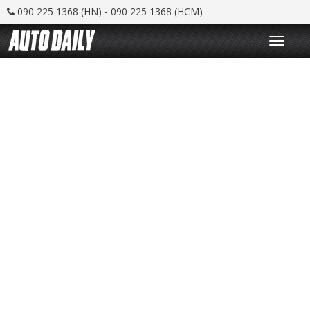
090 225 1368 (HN) - 090 225 1368 (HCM)
T
o
g
g
l
e
n
a
v
i
g
a
t
i
o
n