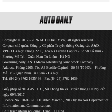
Copyright © 2012 - 2026 AUTODAILY.VN, all rights reserved.
Cơ quan chủ quản: Công ty Cổ phần Truyền thông Quảng cáo A&D.
VPGD Hà Nội: Phòng 2205, Tòa A3 Ecolife Capitol - Số 58 Tố Hữu -
Phường Mễ Trì - Quận Nam Từ Liêm - Hà Nội
Governing body: A&D Media Advertising Joint Stock Company
Address: Phòng 2205, Tòa A3 Ecolife Capitol - Số 58 Tố Hữu - Phường
Mễ Trì - Quận Nam Từ Liêm - Hà Nội
Tel: (84-24) 3762 1635/ 36 - Fax:(84-24) 3762 1639.
Giấy phép số 916/GP-TTĐT, Sở Thông tin và Truyền thông Hà Nội cấp
ngày 09/3/2017.
Licence No. 916/GP-TTĐT dated March 9, 2017 by Ha Noi Deparment of
Information and Communications.
Chịu trách nhiệm nội dung: Trịnh Lê Hùng.