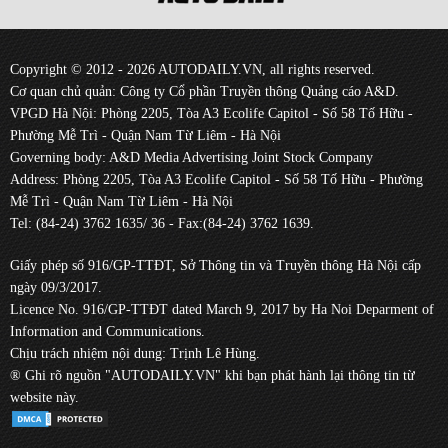
Copyright © 2012 - 2026 AUTODAILY.VN, all rights reserved.
Cơ quan chủ quản: Công ty Cổ phần Truyền thông Quảng cáo A&D.
VPGD Hà Nội: Phòng 2205, Tòa A3 Ecolife Capitol - Số 58 Tố Hữu -
Phường Mễ Trì - Quận Nam Từ Liêm - Hà Nội
Governing body: A&D Media Advertising Joint Stock Company
Address: Phòng 2205, Tòa A3 Ecolife Capitol - Số 58 Tố Hữu - Phường
Mễ Trì - Quận Nam Từ Liêm - Hà Nội
Tel: (84-24) 3762 1635/ 36 - Fax:(84-24) 3762 1639.
Giấy phép số 916/GP-TTĐT, Sở Thông tin và Truyền thông Hà Nội cấp
ngày 09/3/2017.
Licence No. 916/GP-TTĐT dated March 9, 2017 by Ha Noi Deparment of
Information and Communications.
Chịu trách nhiệm nội dung: Trịnh Lê Hùng.
® Ghi rõ nguồn "AUTODAILY.VN" khi bạn phát hành lại thông tin từ
website này.