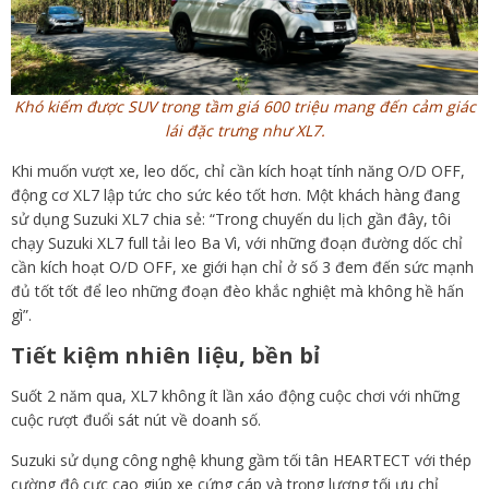
Khó kiếm được SUV trong tầm giá 600 triệu mang đến cảm giác
lái đặc trưng như XL7.
Khi muốn vượt xe, leo dốc, chỉ cần kích hoạt tính năng O/D OFF,
động cơ XL7 lập tức cho sức kéo tốt hơn. Một khách hàng đang
sử dụng Suzuki XL7 chia sẻ: “Trong chuyến du lịch gần đây, tôi
chạy Suzuki XL7 full tải leo Ba Vì, với những đoạn đường dốc chỉ
cần kích hoạt O/D OFF, xe giới hạn chỉ ở số 3 đem đến sức mạnh
đủ tốt tốt để leo những đoạn đèo khắc nghiệt mà không hề hấn
gì”.
Tiết kiệm nhiên liệu, bền bỉ
Suốt 2 năm qua, XL7 không ít lần xáo động cuộc chơi với những
cuộc rượt đuổi sát nút về doanh số.
Suzuki sử dụng công nghệ khung gầm tối tân HEARTECT với thép
cường độ cực cao giúp xe cứng cáp và trọng lượng tối ưu chỉ