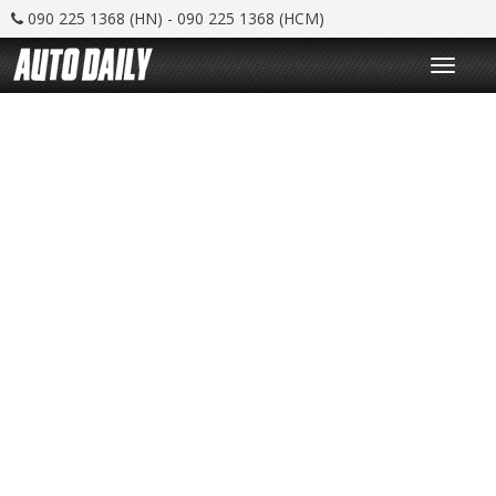
090 225 1368 (HN) - 090 225 1368 (HCM)
T
o
g
g
l
e
n
a
v
i
g
a
t
i
o
n