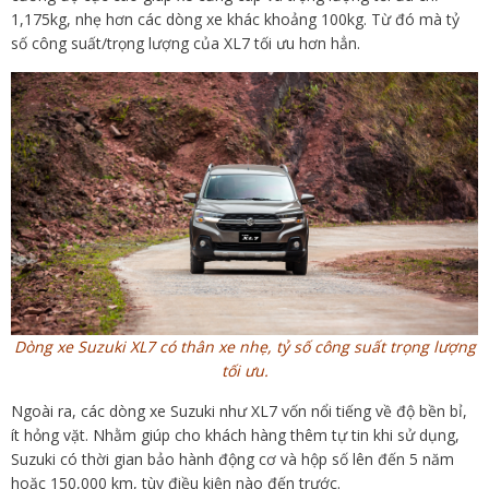
1,175kg, nhẹ hơn các dòng xe khác khoảng 100kg. Từ đó mà tỷ
số công suất/trọng lượng của XL7 tối ưu hơn hẳn.
Dòng xe Suzuki XL7 có thân xe nhẹ, tỷ số công suất trọng lượng
tối ưu.
Ngoài ra, các dòng xe Suzuki như XL7 vốn nổi tiếng về độ bền bỉ,
ít hỏng vặt. Nhằm giúp cho khách hàng thêm tự tin khi sử dụng,
Suzuki có thời gian bảo hành động cơ và hộp số lên đến 5 năm
hoặc 150,000 km, tùy điều kiện nào đến trước.