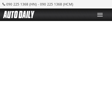
090 225 1368 (HN) - 090 225 1368 (HCM)
T
o
g
g
l
e
n
a
v
i
g
a
t
i
o
n