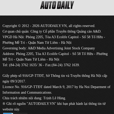
Copyright © 2012 - 2026 AUTODAILY.VN, all rights reserved.
Cơ quan chủ quản: Công ty Cổ phần Truyền thông Quảng cáo A&D.
VPGD Hà Nội: Phòng 2205, Tòa A3 Ecolife Capitol - Số 58 Tố Hữu -
Phường Mễ Trì - Quận Nam Từ Liêm - Hà Nội
Governing body: A&D Media Advertising Joint Stock Company
Address: Phòng 2205, Tòa A3 Ecolife Capitol - Số 58 Tố Hữu - Phường
Mễ Trì - Quận Nam Từ Liêm - Hà Nội
Tel: (84-24) 3762 1635/ 36 - Fax:(84-24) 3762 1639.
Giấy phép số 916/GP-TTĐT, Sở Thông tin và Truyền thông Hà Nội cấp
ngày 09/3/2017.
Licence No. 916/GP-TTĐT dated March 9, 2017 by Ha Noi Deparment of
Information and Communications.
Chịu trách nhiệm nội dung: Trịnh Lê Hùng.
® Ghi rõ nguồn "AUTODAILY.VN" khi bạn phát hành lại thông tin từ
website này.