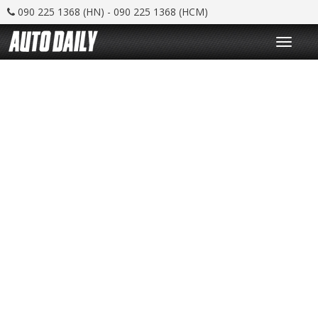
090 225 1368 (HN) - 090 225 1368 (HCM)
T
o
g
g
l
e
n
a
v
i
g
a
t
i
o
n