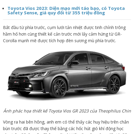
Toyota Vios 2023: Diện mạo mới táo bạo, có Toyota
Safety Sense, giá quy đổi từ 355 triệu đồng
Bắt đầu từ phía trước, cụm lưới tản nhiệt được tinh chỉnh trông
hầm hố hơn cùng thiết kế cản trước mới lấy cảm hứng từ GR-
Corolla mạnh mẽ được tích hợp đèn sương mù phía trước.
Ảnh phác họa thiết kế Toyota Vios GR 2023 của Theophilus Chin
Vòng ra hai bên hông, anh em có thể thấy các huy hiệu trên chắn
bùn trước đã được thay thế bằng các hốc hút gió khí động học