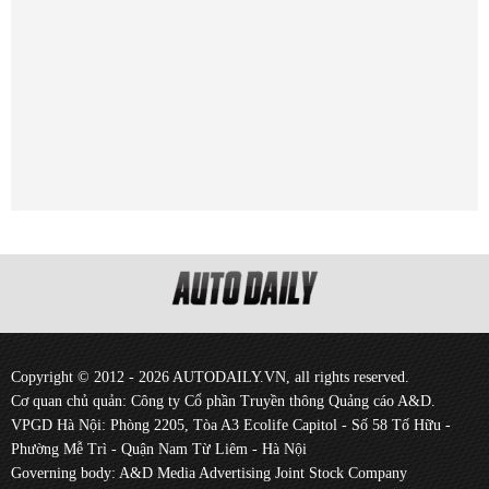
Copyright © 2012 - 2026 AUTODAILY.VN, all rights reserved.
Cơ quan chủ quản: Công ty Cổ phần Truyền thông Quảng cáo A&D.
VPGD Hà Nội: Phòng 2205, Tòa A3 Ecolife Capitol - Số 58 Tố Hữu -
Phường Mễ Trì - Quận Nam Từ Liêm - Hà Nội
Governing body: A&D Media Advertising Joint Stock Company