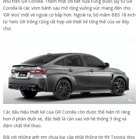
như trên GR Corolla. Thêm một chi tiết nữa cũng được lấy từ GR
Corolla là các vòm bánh sau mở rộng vuông vức mang đến cho
‘GR Vios’ một vẻ ngoài cơ bắp hơn. Ngoài ra, bộ mâm BBS 18 inch
từ Yaris GR trông cũng rất hợp với thiết kế tổng thể của xe đấy
chứ.
Các dấu hiệu thiết kế của GR Corolla còn được thể hiện rõ ràng
hơn ở phần đuôi xe, đặc biệt là cản sau với hệ thống 3 ống xả
đậm chất thể thao.
Đối với những anh em chưa kịp cập nhật thông tin thì Toyota Vios