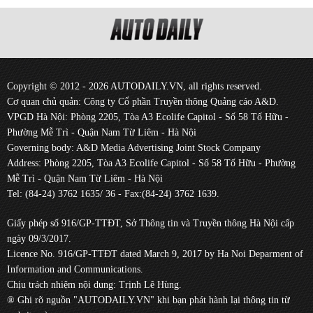
Copyright © 2012 - 2026 AUTODAILY.VN, all rights reserved.
Cơ quan chủ quản: Công ty Cổ phần Truyền thông Quảng cáo A&D.
VPGD Hà Nội: Phòng 2205, Tòa A3 Ecolife Capitol - Số 58 Tố Hữu -
Phường Mễ Trì - Quận Nam Từ Liêm - Hà Nội
Governing body: A&D Media Advertising Joint Stock Company
Address: Phòng 2205, Tòa A3 Ecolife Capitol - Số 58 Tố Hữu - Phường
Mễ Trì - Quận Nam Từ Liêm - Hà Nội
Tel: (84-24) 3762 1635/ 36 - Fax:(84-24) 3762 1639.
Giấy phép số 916/GP-TTĐT, Sở Thông tin và Truyền thông Hà Nội cấp
ngày 09/3/2017.
Licence No. 916/GP-TTĐT dated March 9, 2017 by Ha Noi Deparment of
Information and Communications.
Chịu trách nhiệm nội dung: Trịnh Lê Hùng.
® Ghi rõ nguồn "AUTODAILY.VN" khi bạn phát hành lại thông tin từ