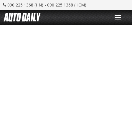
090 225 1368 (HN) - 090 225 1368 (HCM)
T
o
g
g
l
e
n
a
v
i
g
a
t
i
o
n