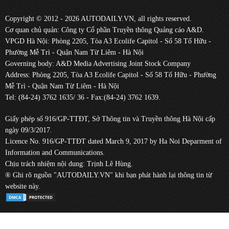
Copyright © 2012 - 2026 AUTODAILY.VN, all rights reserved.
Cơ quan chủ quản: Công ty Cổ phần Truyền thông Quảng cáo A&D.
VPGD Hà Nội: Phòng 2205, Tòa A3 Ecolife Capitol - Số 58 Tố Hữu -
Phường Mễ Trì - Quận Nam Từ Liêm - Hà Nội
Governing body: A&D Media Advertising Joint Stock Company
Address: Phòng 2205, Tòa A3 Ecolife Capitol - Số 58 Tố Hữu - Phường
Mễ Trì - Quận Nam Từ Liêm - Hà Nội
Tel: (84-24) 3762 1635/ 36 - Fax:(84-24) 3762 1639.
Giấy phép số 916/GP-TTĐT, Sở Thông tin và Truyền thông Hà Nội cấp
ngày 09/3/2017.
Licence No. 916/GP-TTĐT dated March 9, 2017 by Ha Noi Deparment of
Information and Communications.
Chịu trách nhiệm nội dung: Trịnh Lê Hùng.
® Ghi rõ nguồn "AUTODAILY.VN" khi bạn phát hành lại thông tin từ
website này.