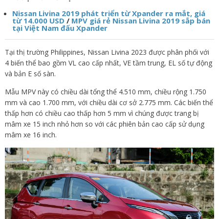
Nissan Livina 2019 phát triển từ Xpander ra mắt, giá
từ 14.000 USD
/
MPV giá rẻ Nissan Livina 2019 sắp bán
tại Việt Nam đấu Xpander
Tại thị trường Philippines, Nissan Livina 2023 được phân phối với
4 biến thể bao gồm VL cao cấp nhất, VE tầm trung, EL số tự động
và bản E số sàn.
Mẫu MPV này có chiều dài tổng thể 4.510 mm, chiều rộng 1.750
mm và cao 1.700 mm, với chiều dài cơ sở 2.775 mm. Các biến thể
thấp hơn có chiều cao thấp hơn 5 mm vì chúng được trang bị
mâm xe 15 inch nhỏ hơn so với các phiên bản cao cấp sử dụng
mâm xe 16 inch.