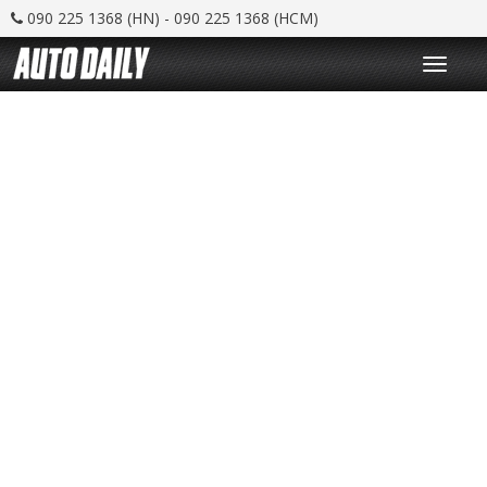
090 225 1368 (HN) - 090 225 1368 (HCM)
T
o
g
g
l
e
n
a
v
i
g
a
t
i
o
n