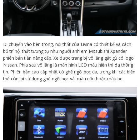
Di chuyển vào bên trong, nội thất của Livina có thiết kế và cách
bố trí nội thất tương tự như người anh em Mitsubishi Xpander
phiên bản tiền nâng cấp. Xe được trang bị vô lăng gật gù có logo
Nissan. Phía sau vô lăng là màn hình LCD màu hiển thị đa thông
tin. Phiên bản cao cấp nhất có ghế ngồi bọc da, trong khi các biến
thể còn lại sử dụng ghế ngồi bọc vải màu nâu hoặc màu be.