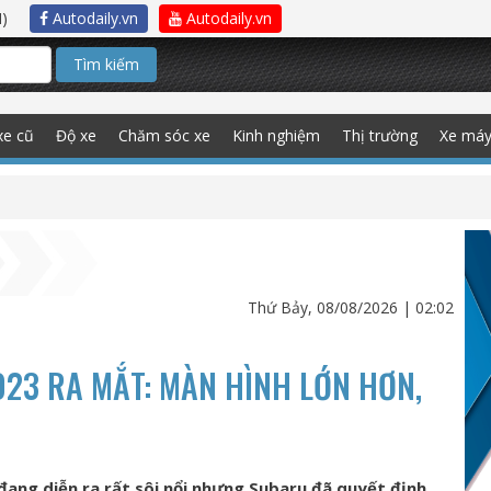
)
Autodaily.vn
Autodaily.vn
Tìm kiếm
xe cũ
Độ xe
Chăm sóc xe
Kinh nghiệm
Thị trường
Xe má
Thứ Bảy, 08/08/2026 | 02:02
23 RA MẮT: MÀN HÌNH LỚN HƠN,
đang diễn ra rất sôi nổi nhưng Subaru đã quyết định