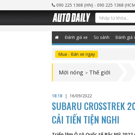
090 225 1368 (HN) - 090 225 1368 (HCM
Đánh giá xe
So sánh
Đánh giá 
Mua - Bán xe ngay
Mới nóng
Thế giới
>
18:18
|
16/09/2022
SUBARU CROSSTREK 20
CẢI TIẾN TIỆN NGHI
Triển lãm Ô tô Quốc tế Bắc Mỹ 2022 