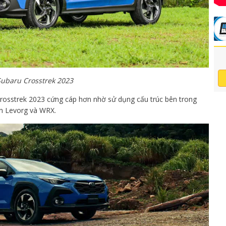
Subaru Crosstrek 2023
Crosstrek 2023 cứng cáp hơn nhờ sử dụng cấu trúc bên trong
ên Levorg và WRX.