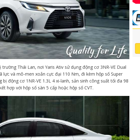
hị trường Thái Lan, nơi Yaris Ativ sử dụng động cơ 3NR-VE Dual
 mã lực và mô-men xoắn cực đại 110 Nm, đi kèm hộp số Super
 bị động cơ 1NR-VE 1.3L 4 xi-lanh, sản sinh công suất tối đa 98
ết hợp với hộp số sàn 5 cấp hoặc hộp số CVT.