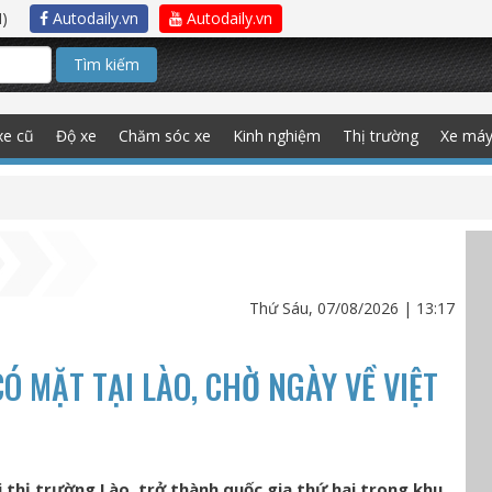
)
Autodaily.vn
Autodaily.vn
Tìm kiếm
xe cũ
Độ xe
Chăm sóc xe
Kinh nghiệm
Thị trường
Xe má
Thứ Sáu, 07/08/2026 | 13:17
Ó MẶT TẠI LÀO, CHỜ NGÀY VỀ VIỆT
 thị trường Lào, trở thành quốc gia thứ hai trong khu