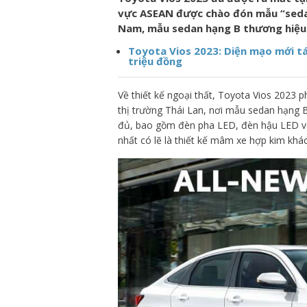
vực ASEAN được chào đón mẫu “sedan 
Nam, mẫu sedan hạng B thương hiệu 
Toyota Vios 2023: Diện mạo mới tá
triệu đồng
Về thiết kế ngoại thất, Toyota Vios 2023 
thị trường Thái Lan, nơi mẫu sedan hạng B 
đủ, bao gồm đèn pha LED, đèn hậu LED với
nhất có lẽ là thiết kế mâm xe hợp kim khác