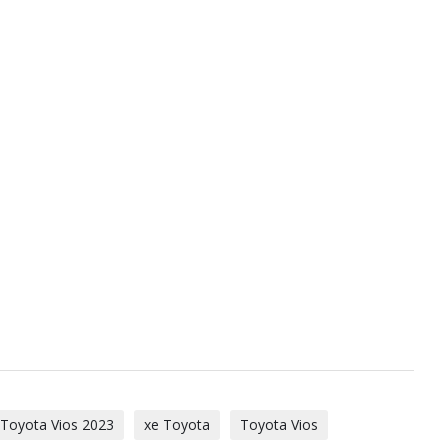
 Toyota Vios 2023
xe Toyota
Toyota Vios