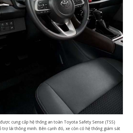
3 được cung cấp hệ thống an toàn Toyota Safety Sense (TSS)
ỗ trợ lái thông minh. Bên cạnh đó, xe còn có hệ thống giám sát