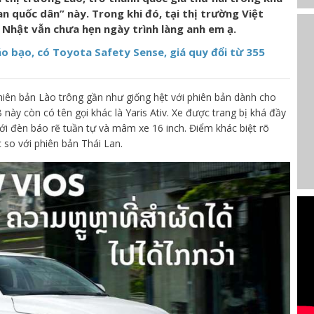
quốc dân” này. Trong khi đó, tại thị trường Việt
Nhật vẫn chưa hẹn ngày trình làng anh em ạ.
o bạo, có Toyota Safety Sense, giá quy đổi từ 355
phiên bản Lào trông gần như giống hệt với phiên bản dành cho
này còn có tên gọi khác là Yaris Ativ. Xe được trang bị khá đầy
 đèn báo rẽ tuần tự và mâm xe 16 inch. Điểm khác biệt rõ
 so với phiên bản Thái Lan.