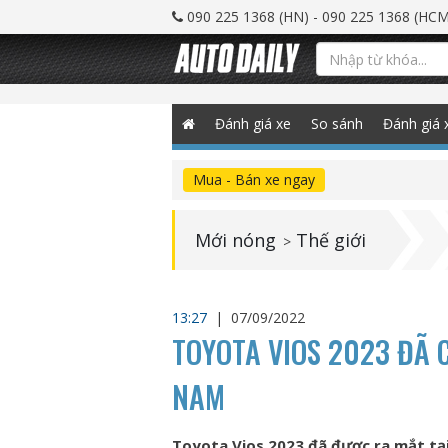
090 225 1368 (HN) - 090 225 1368 (HCM
Đánh giá xe
So sánh
Đánh giá 
Mua - Bán xe ngay
Mới nóng
Thế giới
>
13:27
|
07/09/2022
TOYOTA VIOS 2023 ĐÃ C
NAM
Toyota Vios 2023 đã được ra mắt tại