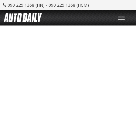
090 225 1368 (HN) - 090 225 1368 (HCM)
T
o
g
g
l
e
n
a
v
i
g
a
t
i
o
n