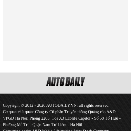
Copyright © 2012 - 2026 AUTODAILY.VN, all rights reserved.
Cơ quan chủ quản: Công ty Cổ phần Truyền thông Quảng cáo A&D.
VPGD Hà Nội: Phòng 2205, Tòa A3 Ecolife Capitol - Số 58 Tố Hữu -
Phường Mễ Trì - Quận Nam Từ Liêm - Hà Nội