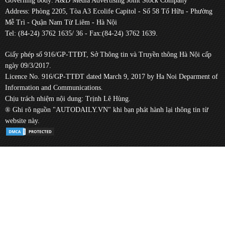
Governing body: A&D Media Advertising Joint Stock Company
Address: Phòng 2205, Tòa A3 Ecolife Capitol - Số 58 Tố Hữu - Phường
Mễ Trì - Quận Nam Từ Liêm - Hà Nội
Tel: (84-24) 3762 1635/ 36 - Fax:(84-24) 3762 1639.
Giấy phép số 916/GP-TTĐT, Sở Thông tin và Truyền thông Hà Nội cấp
ngày 09/3/2017.
Licence No. 916/GP-TTĐT dated March 9, 2017 by Ha Noi Deparment of
Information and Communications.
Chịu trách nhiệm nội dung: Trịnh Lê Hùng.
® Ghi rõ nguồn "AUTODAILY.VN" khi bạn phát hành lại thông tin từ
website này.