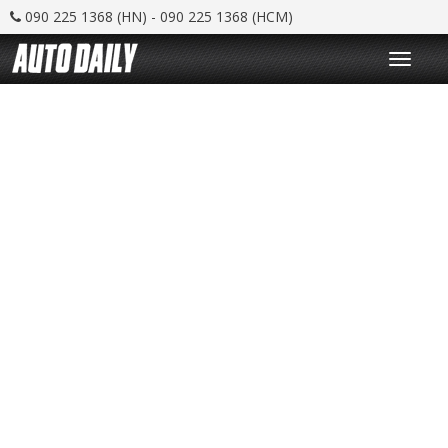
090 225 1368 (HN) - 090 225 1368 (HCM)
T
o
g
g
l
e
n
a
v
i
g
a
t
i
o
n