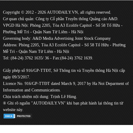
Copyright © 2012 - 2026 AUTODAILY.VN, all rights reserved.
Cơ quan chủ quản: Công ty Cổ phần Truyền thông Quảng cáo A&D.
VPGD Hà Nội: Phòng 2205, Tòa A3 Ecolife Capitol - Số 58 Tố Hữu -
Phường Mễ Trì - Quận Nam Từ Liêm - Hà Nội
Governing body: A&D Media Advertising Joint Stock Company
Address: Phòng 2205, Tòa A3 Ecolife Capitol - Số 58 Tố Hữu - Phường
Mễ Trì - Quận Nam Từ Liêm - Hà Nội
Tel: (84-24) 3762 1635/ 36 - Fax:(84-24) 3762 1639.
Giấy phép số 916/GP-TTĐT, Sở Thông tin và Truyền thông Hà Nội cấp
ngày 09/3/2017.
Licence No. 916/GP-TTĐT dated March 9, 2017 by Ha Noi Deparment of
Information and Communications.
Chịu trách nhiệm nội dung: Trịnh Lê Hùng.
® Ghi rõ nguồn "AUTODAILY.VN" khi bạn phát hành lại thông tin từ
website này.